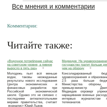
Все мнения и комментарии
Комментарии:
Читайте также:
«Водочное потребление сейчас
Медведев: На здравоохранени
на советском уровне, а пивное
государство тратит больше ден
выросло в пять раз»
чем на оборону
0
0
Молодежь пьет всё меньше
Консолидированный бюд
водки, таковы неожиданные
здравоохранения и образован
результаты нового исследования
2,5 раза больше бюдж
Центра экономических и
Министерства обороны, 
финансовых разработок при
премьер-министр Дмит
Российской экономической
Медведев опроверг упрек
школе. Однако это не связано с
наращивании военных расход
последними антиалкогольными
интервью журналистам п
мерами правительства, считает
телеканалов.
журналист Юрий Львов.