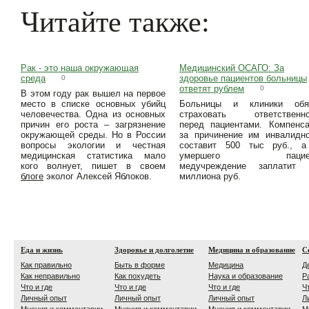
Читайте также:
Рак - это наша окружающая
Медицинский ОСАГО: За
среда
здоровье пациентов больницы
0
ответят рублем
0
В этом году рак вышел на первое
место в списке основных убийц
Больницы и клиники обя
человечества. Одна из основных
страховать ответственно
причин его роста – загрязнение
перед пациентами. Компенс
окружающей среды. Но в России
за причинение им инвалидн
вопросы экологии и честная
составит 500 тыс руб., а
медицинская статистика мало
умершего пациен
кого волнует, пишет в своем
медучреждение заплатит 
блоге
эколог Алексей Яблоков.
миллиона руб.
Еда и жизнь
Здоровье и долголетие
Медицина и образование
С
Как правильно
Быть в форме
Медицина
Д
Как неправильно
Как похудеть
Наука и образование
Р
Что и где
Что и где
Что и где
Ч
Личный опыт
Личный опыт
Личный опыт
Л