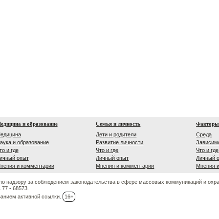
едицина и образование
Семья и личность
Факторы
едицина
Дети и родители
Среда
аука и образование
Развитие личности
Зависим
то и где
Что и где
Что и где
ичный опыт
Личный опыт
Личный 
нения и комментарии
Мнения и комментарии
Мнения 
по надзору за соблюдением законодательства в сфере массовых коммуникаций и охр
77 - 68573.
занием активной ссылки.
16+