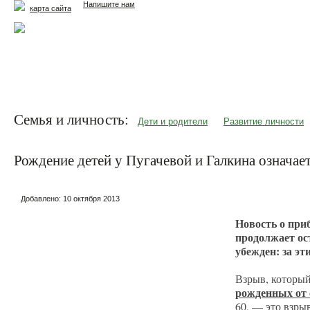
Напишите нам
карта сайта
Главная
Еда и жизнь
Здоровье и долголетие
М
Семья и личность:
Дети и родители
Развитие личности
Рождение детей у Пугачевой и Галкина означа
Добавлено:
10 октября 2013
Новость о при
продолжает ос
убежден: за э
Взрыв, которы
рожденных от 
60, –– это
взры