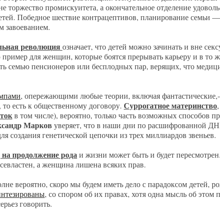
 не торжество промискуитета, а окончательное отделение удоволь
етей. Победное шествие контрацептивов, планирование семьи ––
 завоеванием.
альная революция
означает, что детей можно зачинать и вне секс
о пример для женщин, которые боятся прерывать карьеру и в то 
ать семью пенсионеров или бесплодных пар, верящих, что меди
емпами
, опережающими любые теории, включая фантастические,-
Суррогатное материнство
то есть к общественному договору.
еток
в том числе), вероятно, только часть возможных способов п
ксандр Марков
уверяет, что в наши дни по расшифрованной Д
для создания генетической цепочки из трех миллиардов звеньев.
д на продолжение рода
и жизни может быть и будет пересмотрен
севластен, а женщина лишена всяких прав.
лне вероятно, скоро мы будем иметь дело с парадоксом детей, 
интезированы
, со спором об их правах, хотя одна мысль об этом
ерьез говорить.