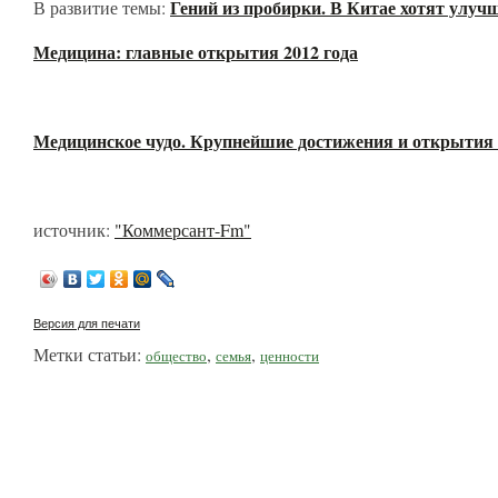
Гений из пробирки. В Китае хотят улуч
В развитие темы:
Медицина: главные открытия 2012 года
Медицинское чудо. Крупнейшие достижения и открытия в
источник:
"Коммерсант-Fm"
Версия для печати
Метки статьи:
,
,
общество
семья
ценности