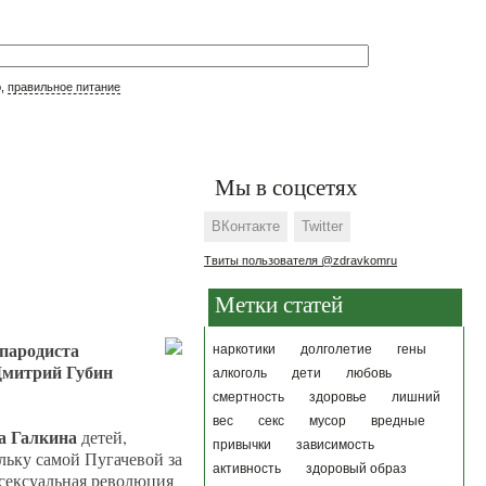
р,
правильное питание
Мы в соцсетях
ВКонтакте
Twitter
Твиты пользователя @zdravkomru
Метки статей
 пародиста
наркотики
долголетие
гены
Дмитрий Губин
алкоголь
дети
любовь
смертность
здоровье
лишний
вес
секс
мусор
вредные
а Галкина
детей,
привычки
зависимость
льку самой Пугачевой за
активность
здоровый образ
сексуальная революция