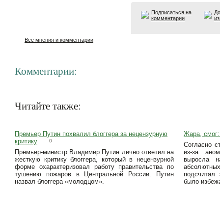
Подписаться на
До
комментарии
из
Все мнения и комментарии
Комментарии:
Читайте также:
Премьер Путин похвалил блоггера за нецензурную
Жара, смог:
критику
0
Согласно с
Премьер-министр Владимир Путин лично ответил на
из-за ано
жесткую критику блоггера, который в нецензурной
выросла 
форме охарактеризовал работу правительства по
абсолютных
тушению пожаров в Центральной России. Путин
подсчитал 
назвал блоггера «молодцом».
было избежа