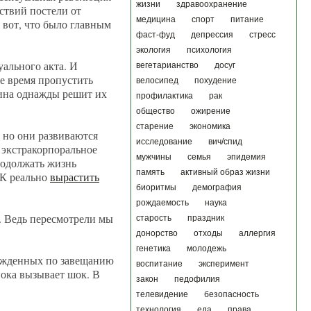
жизни
здравоохранение
ствий постели от
медицина
спорт
питание
 вот, что было главным
фаст-фуд
депрессия
стресс
экология
психология
уального акта. И
вегетарианство
досуг
же время пропустить
велосипед
похудение
цина однажды решит их
профилактика
рак
общество
ожирение
старение
экономика
 но они развиваются
исследование
вич/спид
, экстракорпоральное
мужчины
семья
эпидемия
родолжать жизнь
память
активный образ жизни
НК реально
вырастить
биоритмы
демография
рождаемость
наука
. Ведь пересмотрели мы
старость
праздник
донорство
отходы
аллергия
генетика
молодежь
рожденных по завещанию
воспитание
эксперимент
 пока вызывает шок. В
закон
педофилия
телевидение
безопасность
технология
еда
права