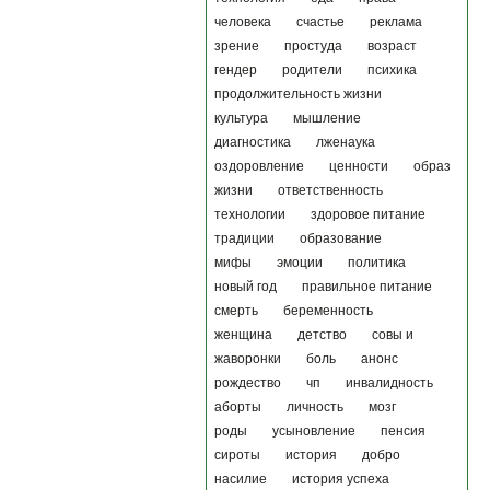
человека
счастье
реклама
зрение
простуда
возраст
гендер
родители
психика
продолжительность жизни
культура
мышление
диагностика
лженаука
оздоровление
ценности
образ
жизни
ответственность
технологии
здоровое питание
традиции
образование
мифы
эмоции
политика
новый год
правильное питание
смерть
беременность
женщина
детство
совы и
жаворонки
боль
анонс
рождество
чп
инвалидность
аборты
личность
мозг
роды
усыновление
пенсия
сироты
история
добро
насилие
история успеха