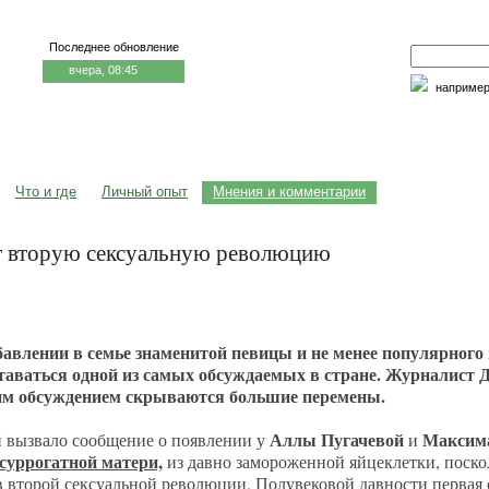
Последнее обновление
вчера, 08:45
наприме
едицина и образование
Семья и личность
Факторы риска
Что и где
Личный опыт
Мнения и комментарии
ет вторую сексуальную революцию
бавлении в семье знаменитой певицы и не менее популярного
таваться одной из самых обсуждаемых в стране. Журналист 
тим обсуждением скрываются большие перемены.
Аллы Пугачевой
Максим
й вызвало сообщение о появлении у
и
суррогатной матери,
из давно замороженной яйцеклетки, поско
в второй сексуальной революции.
Полувековой давности первая 