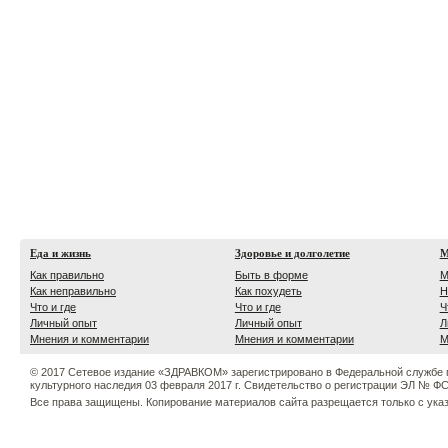
Еда и жизнь
Здоровье и долголетие
М
Как правильно
Быть в форме
М
Как неправильно
Как похудеть
Н
Что и где
Что и где
Ч
Личный опыт
Личный опыт
Л
Мнения и комментарии
Мнения и комментарии
М
© 2017 Сетевое издание «ЗДРАВКОМ» зарегистрировано в Федеральной службе 
культурного наследия 03 февраля 2017 г. Свидетельство о регистрации ЭЛ № ФС 
Все права защищены. Копирование материалов сайта разрещается только с ука