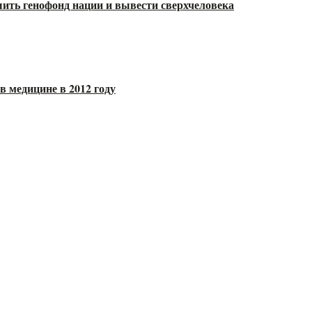
шить генофонд нации и вывести сверхчеловека
 медицине в 2012 году