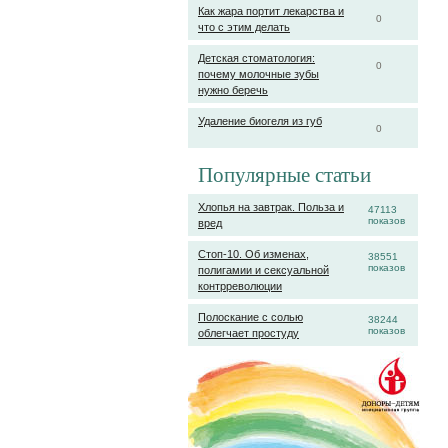
Как жара портит лекарства и
0
что с этим делать
Детская стоматология:
0
почему молочные зубы
нужно беречь
Удаление биогеля из губ
0
Популярные статьи
Хлопья на завтрак. Польза и
47113
показов
вред
Стоп-10. Об изменах,
38551
показов
полигамии и сексуальной
контрреволюции
Полоскание с солью
38244
показов
облегчает простуду