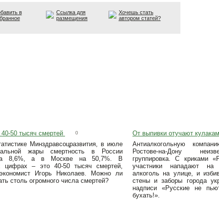
бавить в
Ссылка для
Хочешь стать
бранное
размещения
автором статей?
 40-50 тысяч смертей
От выпивки отучают кулакам
0
татистике Минздравсоцразвития, в июле
Антиалкогольную компан
мальной жары смертность в России
Ростове-на-Дону неиз
на 8,6%, а в Москве на 50,7%. В
группировка. С криками «
 цифрах – это 40-50 тысяч смертей,
участники нападают на
экономист Игорь Николаев. Можно ли
алкоголь на улице, и изби
ть столь огромного числа смертей?
стены и заборы города ук
надписи «Русские не пью
бухать!».