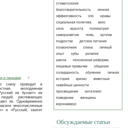
стоматология
благотворительность
личная
эффективность
зло
нравы
социальная политика
кино
сила
красота
психиатрия
саморазвитие
ложь
аутизм
подростки
детское питание
позвоночник
спина
личный
опыт
зубы
религия
школа
пенсионная реформа
пищевые привычки
общение
солидарность
обучение
личная
и и пинками
0
история
кризис
животные
ию снизу проводит в
семейные ценности
вестная молодежная
просвещение
интеллект
Русский не бухает» ее
 людей, распивающих
поведение
женщины
вают их. Одновременно
коронавирус
расили многочисленные
т» и «Русский, хватит
Обсуждаемые статьи