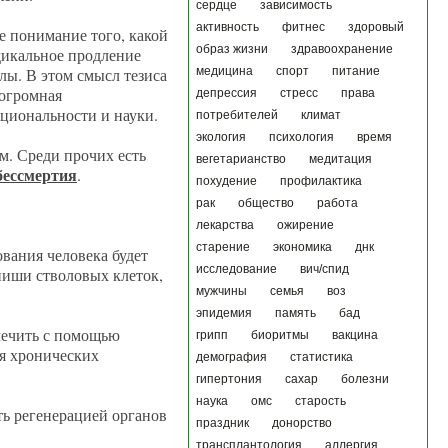
сердце
зависимость
активность
фитнес
здоровый
е понимание того, какой
образ жизни
здравоохранение
дикальное продление
лы. В этом смысл тезиса
медицина
спорт
питание
 огромная
депрессия
стресс
права
ациональности и науки.
потребителей
климат
экология
психология
время
м. Среди прочих есть
вегетарианство
медитация
бессмертия
.
похудение
профилактика
рак
общество
работа
лекарства
ожирение
старение
экономика
днк
вания человека будет
исследование
вич/спид
ниши стволовых клеток,
мужчины
семья
воз
эпидемия
память
бад
 лечить с помощью
грипп
биоритмы
вакцина
я хронических
демография
статистика
гипертония
сахар
болезни
наука
омс
старость
ять регенерацией органов
праздник
донорство
трансплантология
аллергия