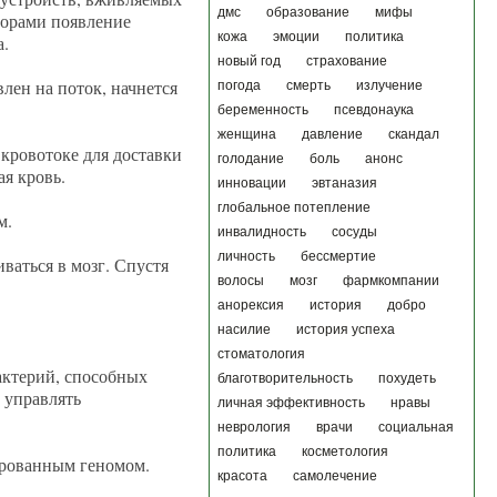
дмс
образование
мифы
 горами появление
кожа
эмоции
политика
а.
новый год
страхование
лен на поток, начнется
погода
смерть
излучение
беременность
псевдонаука
женщина
давление
скандал
кровотоке для доставки
голодание
боль
анонс
я кровь.
инновации
эвтаназия
глобальное потепление
м.
инвалидность
сосуды
личность
бессмертие
ваться в мозг. Спустя
волосы
мозг
фармкомпании
анорексия
история
добро
насилие
история успеха
стоматология
актерий, способных
благотворительность
похудеть
 управлять
личная эффективность
нравы
неврология
врачи
социальная
политика
косметология
ированным геномом.
красота
самолечение