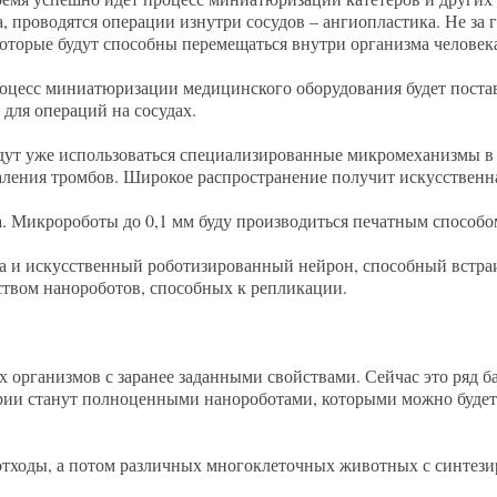
а, проводятся операции изнутри сосудов – ангиопластика. Не за
которые будут способны перемещаться внутри организма человек
роцесс миниатюризации медицинского оборудования будет постав
в для операций на сосудах.
удут уже использоваться специализированные микромеханизмы в 
даления тромбов. Широкое распространение получит искусственна
а. Микророботы до 0,1 мм буду производиться печатным способо
ка и искусственный роботизированный нейрон, способный встраи
ством нанороботов, способных к репликации.
организмов с заранее заданными свойствами. Сейчас это ряд б
ерии станут полноценными нанороботами, которыми можно будет
 отходы, а потом различных многоклеточных животных с синтез