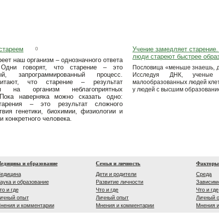
стареем
Учение замедляет старение
0
люди стареют быстрее обра
еет наш организм – однозначного ответа
 Одни говорят, что старение – это
Пословица «меньше знаешь, 
ный, запрограммированный процесс.
Исследуя ДНК, ученые
итают, что старение – результат
малообразованных людей клет
вия на организм неблагоприятных
у людей с высшим образовани
Пока наверняка можно сказать одно:
тарения – это результат сложного
твия генетики, биохимии, физиологии и
и конкретного человека.
едицина и образование
Семья и личность
Факторы
едицина
Дети и родители
Среда
аука и образование
Развитие личности
Зависим
то и где
Что и где
Что и где
ичный опыт
Личный опыт
Личный 
нения и комментарии
Мнения и комментарии
Мнения 