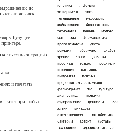
генетика
инфекция
ю выращивание не
эксперимент
закон
ть жизни человека.
телевидение
медосмотр
заболевания
безопасность
технология
печень
молоко
узырь. Будущее
сон
еда
фармацевтика
 принтере.
права человека
диета
реклама
туберкулез
диабет
я количество операций с
зрение
запах
добавки
простуда
возраст
родители
онкология
витамины
ганов.
иммунитет
психика
овиях и печатать
продолжительность жизни
фальсификат
гмо
культура
диагностика
лженаука
повысится при любых
оздоровление
ценности
образ
жизни
минздрав
ответственность
антибиотики
бактерии
артрит
суставы
технологии
здоровое питание
 устройств, вживляемых