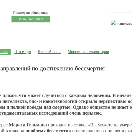
Последнее обновление
10.07.2026, 08:45
наприме
едицина и образование
Семья и личность
Факторы риска
ание
Что и где
Личный опыт
Мнения и комментарии
направлений по достижению бессмертия
е плохое, что может случиться с каждым человеком. В начале
о интеллекта, био- и нанотехнологий открыло перспективы о
тем и полной победы над смертью. Однако общество не знает 
фундаментальных исследований очень невысок.
Марата Гельмана
ерее
проходит выставка «Вы можете не умерет
проблему бессмертия
ой взгляд на
и радикального продления ж