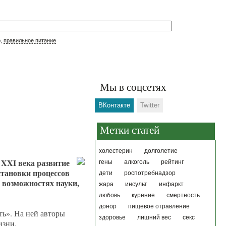
р,
правильное питание
Мы в соцсетях
ВКонтакте
Twitter
Метки статей
холестерин
долголетие
 XXI века развитие
гены
алкоголь
рейтинг
становки процессов
дети
роспотребнадзор
о возможностях науки,
жара
инсульт
инфаркт
любовь
курение
смертность
донор
пищевое отравление
ь». На ней авторы
здоровье
лишний вес
секс
изни.