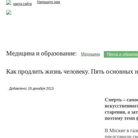
Напишите нам
карта сайта
Главная
Еда и жизнь
Здоровье и долголетие
М
Медицина и образование:
Медицина
Наука и образов
Как продлить жизнь человеку. Пять основных 
Добавлено:
18 декабря 2013
Смерть – само
искусственног
старения, а за
поэтому темп 
В Москве в гал
представили св