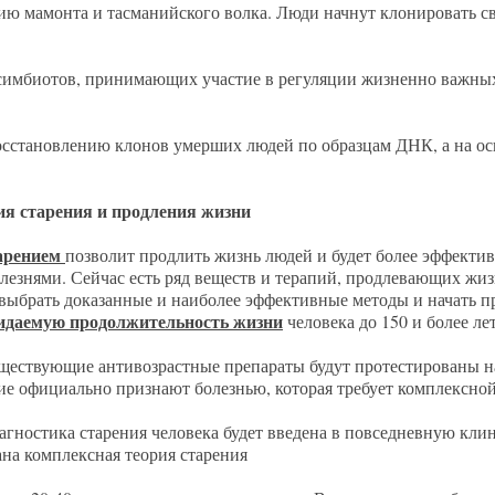
ению мамонта и тасманийского волка. Люди начнут клонировать
-симбиотов, принимающих участие в регуляции жизненно важны
восстановлению клонов умерших людей по образцам ДНК, а на о
ия старения и продления жизни
тарением
позволит продлить жизнь людей и будет более эффективн
лезнями. Сейчас есть ряд веществ и терапий, продлевающих жиз
 выбрать доказанные и наиболее эффективные методы и начать п
идаемую продолжительность жизни
человека до 150 и более лет
уществующие антивозрастные препараты будут протестированы н
ие официально признают болезнью, которая требует комплексной
иагностика старения человека будет введена в повседневную кл
ана комплексная теория старения