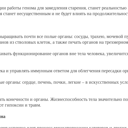
яции работы генома для замедления старения, станет реальность
я станет несущественным и не будет влиять на продолжительнос
ыращивать почти все полые органы: сосуды, трахею, мочевой п
ов из стволовых клеток, а также печать органов на трехмерном
живать функционирование органов вне тела человека, увеличитс
ека и управлять иммунным ответом для облегчения пересадки ор
е органы: сердце, печень, почки, легкие – в искусственных усл
вать конечности и органы. Жизнеспособность тела значительно 
от гипоксии и травм.
ина
ремя успешно идет процесс миниатюризации катетеров и других