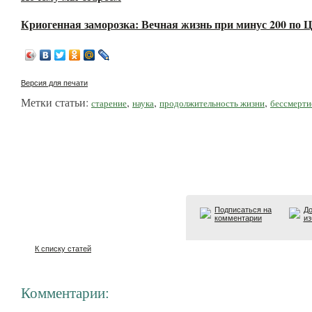
Криогенная заморозка: Вечная жизнь при минус 200 по 
Версия для печати
Метки статьи:
,
,
,
старение
наука
продолжительность жизни
бессмерти
Подписаться на
До
комментарии
из
К списку статей
Комментарии: