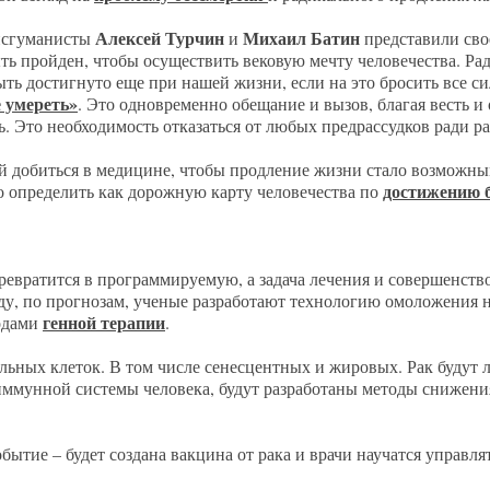
Алексей Турчин
Михаил Батин
нсгуманисты
и
представили сво
ть пройден, чтобы осуществить вековую мечту человечества. Ра
ть достигнуто еще при нашей жизни, если на это бросить все си
 умереть»
. Это одновременно обещание и вызов, благая весть и
ь. Это необходимость отказаться от любых предрассудков ради р
й добиться в медицине, чтобы продление жизни стало возможны
достижению 
о определить как дорожную карту человечества по
ревратится в программируемую, а задача лечения и совершенство
у, по прогнозам, ученые разработают технологию омоложения 
генной терапии
тодами
.
ельных клеток. В том числе сенесцентных и жировых. Рак будут
ммунной системы человека, будут разработаны методы снижени
обытие – будет создана вакцина от рака и врачи научатся управл