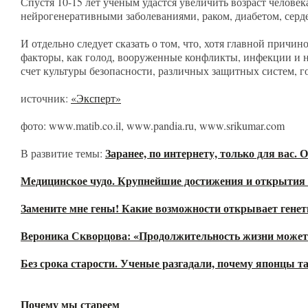
Спустя 10-15 лет ученым удастся увеличить возраст человека
нейрогенеративными заболеваниями, раком, диабетом, серд
И отдельно следует сказать о том, что, хотя главной причин
факторы, как голод, вооруженные конфликты, инфекции и н
счет культуры безопасности, различных защитных систем, г
источник:
«Эксперт»
фото: www.matib.co.il, www.pandia.ru, www.srikumar.com
Заранее, по интернету, только для вас
В развитие темы:
Медицинское чудо. Крупнейшие достижения и открытия в
Замените мне гены! Какие возможности открывает гене
Вероника Скворцова: «Продолжительность жизни может 
Без срока старости. Ученые разгадали, почему японцы та
Почему мы стареем