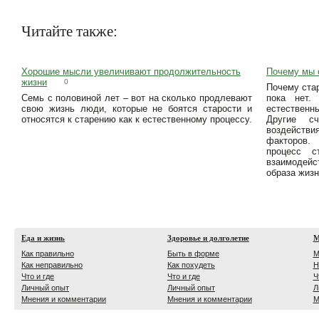
Читайте также:
Хорошие мысли увеличивают продолжительность
Почему мы 
жизни
0
Почему стар
Семь с половиной лет – вот на сколько продлевают
пока нет.
свою жизнь люди, которые не боятся старости и
естествен
относятся к старению как к естественному процессу.
Другие сч
воздейст
факторов. 
процесс с
взаимодейс
образа жизн
Еда и жизнь
Здоровье и долголетие
М
Как правильно
Быть в форме
М
Как неправильно
Как похудеть
Н
Что и где
Что и где
Ч
Личный опыт
Личный опыт
Л
Мнения и комментарии
Мнения и комментарии
М