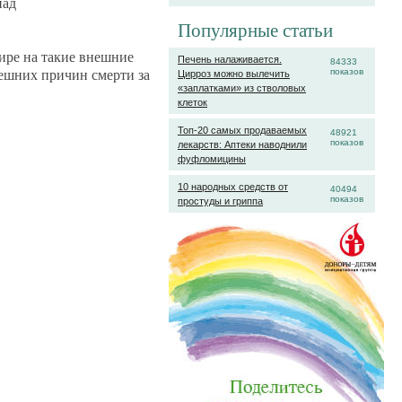
над
Популярные статьи
мире на такие внешние
Печень налаживается.
84333
ешних причин смерти за
показов
Цирроз можно вылечить
«заплатками» из стволовых
клеток
Топ-20 самых продаваемых
48921
показов
лекарств: Аптеки наводнили
фуфломицины
10 народных средств от
40494
показов
простуды и гриппа