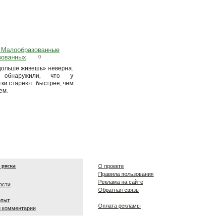
. Малообразованные
зованных
0
дольше живешь» неверна.
 обнаружили, что у
ки стареют быстрее, чем
ем.
 риска
О проекте
Правила пользования
Реклама на сайте
ости
Обратная связь
опыт
Оплата рекламы
и комментарии