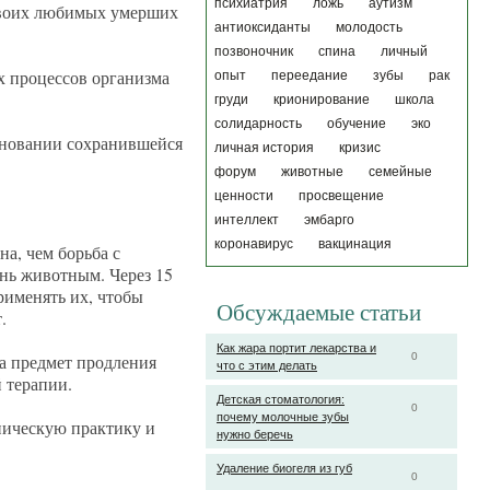
психиатрия
ложь
аутизм
 своих любимых умерших
антиоксиданты
молодость
позвоночник
спина
личный
х процессов организма
опыт
переедание
зубы
рак
груди
крионирование
школа
солидарность
обучение
эко
сновании сохранившейся
личная история
кризис
форум
животные
семейные
ценности
просвещение
интеллект
эмбарго
коронавирус
вакцинация
а, чем борьба с
нь животным. Через 15
рименять их, чтобы
Обсуждаемые статьи
.
Как жара портит лекарства и
а предмет продления
0
что с этим делать
 терапии.
Детская стоматология:
0
почему молочные зубы
иническую практику и
нужно беречь
Удаление биогеля из губ
0