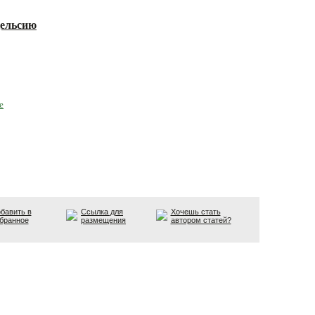
Цельсию
е
бавить в
Ссылка для
Хочешь стать
бранное
размещения
автором статей?