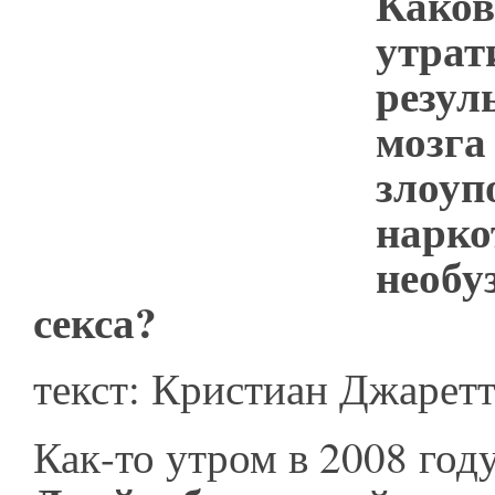
Каково
утрат
резул
мозга
злоуп
нарко
необу
секса?
текст: Кристиан Джарет
Как-то утром в 2008 год