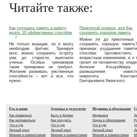
Читайте также:
Как улучшить память и работу
Проклятый склероз, или Как
мозга: 10 эффективных способов
сохранить хорошую память
0
Можно ли до преклонных 
Не только мышцам, но и мозгу
сохранить хорошую память
необходим фитнес. Тренируя
причинах ухудшения памяти
мозг, можно сохранить остроту
способах противостоять
ума до старости, выяснили
возрастным изменениям, и о 
ученые. Особых тренажеров
грозит ли человечеству эпид
такие тренировки не требуют.
болезни Альцгеймер
Желание развивать умственные
размышления известн
способности – вот и все, что
невролога Констант
нужно.
Григорьевича Уманского.
Еда и жизнь
Здоровье и долголетие
Медицина и образование
С
Как правильно
Быть в форме
Медицина
Д
Как неправильно
Как похудеть
Наука и образование
Р
Что и где
Что и где
Что и где
Ч
Личный опыт
Личный опыт
Личный опыт
Л
Мнения и комментарии
Мнения и комментарии
Мнения и комментарии
М