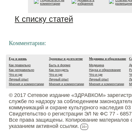
Подписаться на
Добавить в
Ссылка дл
комментарии
избранное
размещен
К списку статей
Комментарии:
Еда и жизнь
Здоровье и долголетие
Медицина и образование
С
Как правильно
Быть в форме
Медицина
Д
Как неправильно
Как похудеть
Наука и образование
Р
Что и где
Что и где
Что и где
Ч
Личный опыт
Личный опыт
Личный опыт
Л
Мнения и комментарии
Мнения и комментарии
Мнения и комментарии
М
© 2017 Сетевое издание «ЗДРАВКОМ» зарегистр
службе по надзору за соблюдением законодател
коммуникаций и охране культурного наследия 03
Свидетельство о регистрации ЭЛ № ФС 77 - 6857
Все права защищены. Копирование материалов с
указанием активной ссылки.
16+