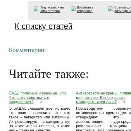
Подписаться на
Добавить в
Ссылка дл
комментарии
избранное
размещен
К списку статей
Комментарии:
Читайте также:
БАДы полезные и вредные, или
Антивозрастные кремы, пилин
Что нам нужно знать о
или питание: Как сохранить
биодобавках?
молодость кожи лица?
0
0
О БАДАх слышали все, но мало
Производители современ
кто знает наверняка, что это
антивозрастных кремов для 
такое – лекарство или витамины.
утверждают, что 
Их рекламируют на каждом углу,
дорогостоящие чудо-средс
но какие из них полезны, а какие
разглаживают морщин
нет – точно не известно.
предотвращают появление но