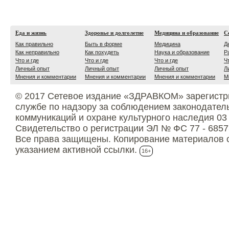
Еда и жизнь
Здоровье и долголетие
Медицина и образование
С
Как правильно
Быть в форме
Медицина
Д
Как неправильно
Как похудеть
Наука и образование
Р
Что и где
Что и где
Что и где
Ч
Личный опыт
Личный опыт
Личный опыт
Л
Мнения и комментарии
Мнения и комментарии
Мнения и комментарии
М
© 2017 Сетевое издание «ЗДРАВКОМ» зарегистр
службе по надзору за соблюдением законодател
коммуникаций и охране культурного наследия 03
Свидетельство о регистрации ЭЛ № ФС 77 - 6857
Все права защищены. Копирование материалов с
указанием активной ссылки.
16+