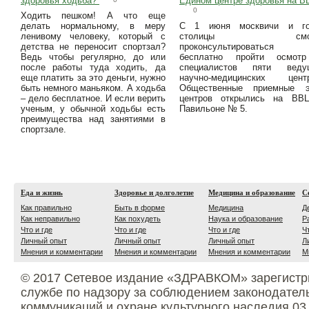
здоровья ходьба?
Едином центре здоровья на 
0
Ходить пешком! А что еще
делать нормальному, в меру
С 1 июня москвичи и го
ленивому человеку, который с
столицы смог
детства не переносит спортзал?
проконсультироватьс
Ведь чтобы регулярно, до или
бесплатно пройти осмот
после работы туда ходить, да
специалистов пяти веду
еще платить за это деньги, нужно
научно-медицинских центр
быть немного маньяком. А ходьба
Общественные приемные э
– дело бесплатное. И если верить
центров открылись на ВВ
ученым, у обычной ходьбы есть
Павильоне № 5.
преимущества над занятиями в
спортзале.
Еда и жизнь
Здоровье и долголетие
Медицина и образование
С
Как правильно
Быть в форме
Медицина
Д
Как неправильно
Как похудеть
Наука и образование
Р
Что и где
Что и где
Что и где
Ч
Личный опыт
Личный опыт
Личный опыт
Л
Мнения и комментарии
Мнения и комментарии
Мнения и комментарии
М
© 2017 Сетевое издание «ЗДРАВКОМ» зарегистр
службе по надзору за соблюдением законодател
коммуникаций и охране культурного наследия 03