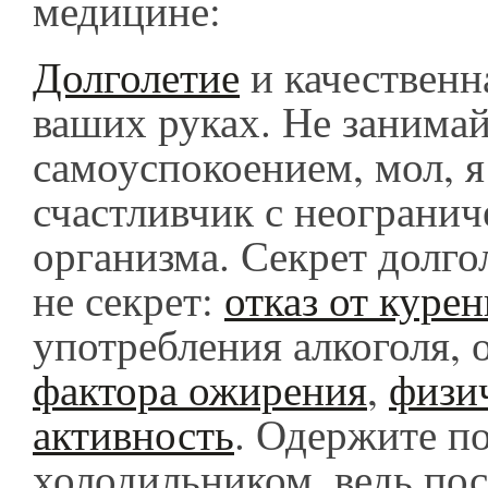
медицине:
Долголетие
и качественн
ваших руках. Не занима
самоуспокоением, мол, я
счастливчик с неограни
организма. Секрет долго
не секрет:
отказ от куре
употребления алкоголя, 
фактора ожирения
,
физи
активность
. Одержите п
холодильником, ведь пос