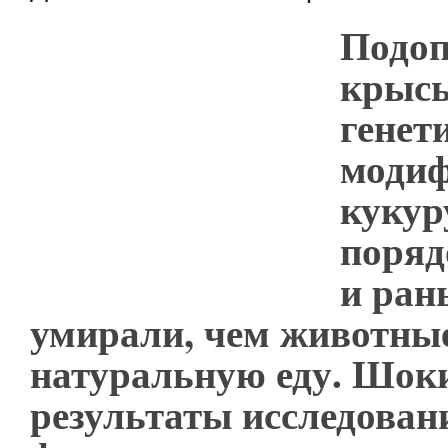
Подо
крысы
генет
моди
кукур
поряд
и ран
умирали, чем животны
натуральную еду. Шо
результаты исследован