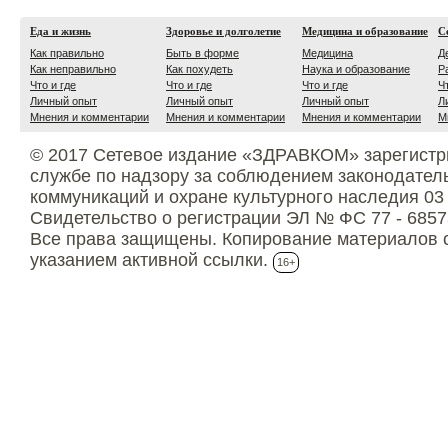
Еда и жизнь
Здоровье и долголетие
Медицина и образование
С
Как правильно
Быть в форме
Медицина
Д
Как неправильно
Как похудеть
Наука и образование
Р
Что и где
Что и где
Что и где
Ч
Личный опыт
Личный опыт
Личный опыт
Л
Мнения и комментарии
Мнения и комментарии
Мнения и комментарии
М
© 2017 Сетевое издание «ЗДРАВКОМ» зарегистр
службе по надзору за соблюдением законодател
коммуникаций и охране культурного наследия 03
Свидетельство о регистрации ЭЛ № ФС 77 - 6857
Все права защищены. Копирование материалов с
указанием активной ссылки.
16+