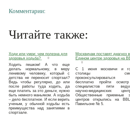
Комментарии:
Читайте также:
Ходи или умри: чем полезна для
Москвичам поставят диагноз в
здоровья ходьба?
Едином центре здоровья на 
0
0
Ходить пешком! А что еще
делать нормальному, в меру
С 1 июня москвичи и го
ленивому человеку, который с
столицы смог
детства не переносит спортзал?
проконсультироватьс
Ведь чтобы регулярно, до или
бесплатно пройти осмот
после работы туда ходить, да
специалистов пяти веду
еще платить за это деньги, нужно
научно-медицинских центр
быть немного маньяком. А ходьба
Общественные приемные э
– дело бесплатное. И если верить
центров открылись на ВВ
ученым, у обычной ходьбы есть
Павильоне № 5.
преимущества над занятиями в
спортзале.