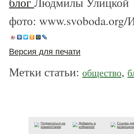
блог
Людмилы Улицкой
фото: www.svoboda.org/
Версия для печати
Метки статьи:
,
общество
б
Подписаться на
Добавить в
Ссылка дл
комментарии
избранное
размещен