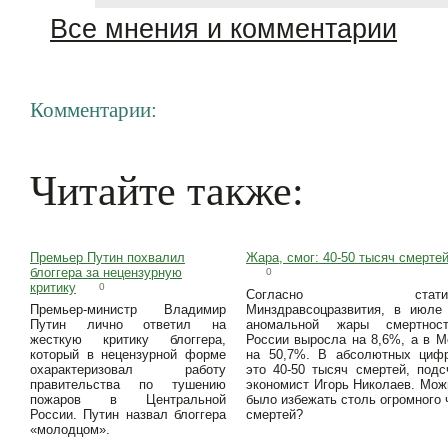
Все мнения и комментарии
Комментарии:
Читайте также:
Премьер Путин похвалил
Жара, смог: 40-50 тысяч смерте
блоггера за нецензурную
0
критику
0
Согласно статист
Премьер-министр Владимир
Минздравсоцразвития, в июле 
Путин лично ответил на
аномальной жары смертнос
жесткую критику блоггера,
России выросла на 8,6%, а в М
который в нецензурной форме
на 50,7%. В абсолютных циф
охарактеризовал работу
это 40-50 тысяч смертей, подс
правительства по тушению
экономист Игорь Николаев. Мож
пожаров в Центральной
было избежать столь огромного 
России. Путин назвал блоггера
смертей?
«молодцом».