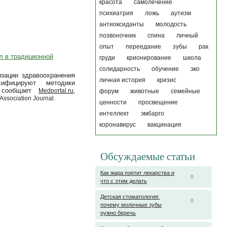
красота
самолечение
психиатрия
ложь
аутизм
антиоксиданты
молодость
позвоночник
спина
личный
опыт
переедание
зубы
рак
л в традиционной
груди
крионирование
школа
солидарность
обучение
эко
зации здравоохранения
личная история
кризис
ифицируют методики
 сообщает
Medportal.ru
,
форум
животные
семейные
ssociation Journal.
ценности
просвещение
интеллект
эмбарго
коронавирус
вакцинация
Обсуждаемые статьи
Как жара портит лекарства и
0
что с этим делать
Детская стоматология:
0
почему молочные зубы
нужно беречь