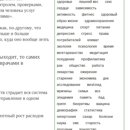
здоровье
лишний вес
секс
нтролем, проверками,
сердце
зависимость
ля человека услуг
активность
фитнес
здоровый
лями».
образ жизни
здравоохранение
как, по-другому, что
медицина
спорт
питание
ольше и больше
депрессия
стресс
права
о, куда оно вообще лезть
потребителей
климат
экология
психология
время
вегетарианство
медитация
ыходит, то самих
похудение
профилактика
 врачами в
рак
общество
работа
лекарства
ожирение
старение
экономика
днк
исследование
вич/спид
тв страдает вся система
мужчины
семья
воз
 управление в одном
эпидемия
память
бад
грипп
биоритмы
вакцина
демография
статистика
дентный рост расходов
гипертония
сахар
болезни
наука
омс
старость
праздник
донорство