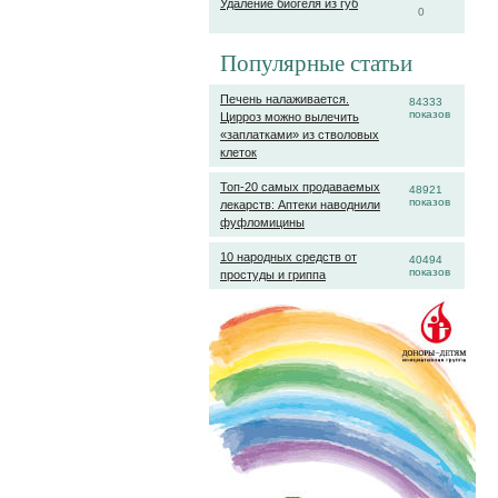
Удаление биогеля из губ
0
Популярные статьи
Печень налаживается.
84333
показов
Цирроз можно вылечить
«заплатками» из стволовых
клеток
Топ-20 самых продаваемых
48921
показов
лекарств: Аптеки наводнили
фуфломицины
10 народных средств от
40494
показов
простуды и гриппа