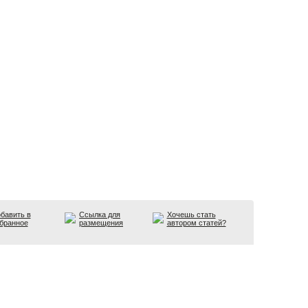
бавить в
Ссылка для
Хочешь стать
бранное
размещения
автором статей?