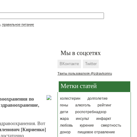
р,
правильное питание
Мы в соцсетях
ВКонтакте
Twitter
Твиты пользователя @zdravkomru
Метки статей
воохранения по
холестерин
долголетие
 здравоохранение,
гены
алкоголь
рейтинг
дети
роспотребнадзор
жара
инсульт
инфаркт
здравоохранения. Вот
любовь
курение
смертность
иленович [Кириенко]
донор
пищевое отравление
 достаточно