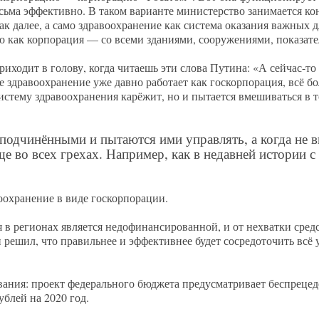
сьма эффективно. В таком варианте министерство занимается ко
ак далее, а само здравоохранение как система оказания важных д
о как корпорация — со всеми зданиями, сооружениями, показате
риходит в голову, когда читаешь эти слова Путина: «А сейчас-то 
е здравоохранение уже давно работает как госкорпорация, всё б
систему здравоохранения карёжит, но и пытается вмешиваться в т
подчинёнными и пытаются ими управлять, а когда не в
е во всех грехах. Например, как в недавней истории с
оохранение в виде госкорпорации.
 в регионах является недофинансированной, и от нехватки средс
н решил, что правильнее и эффективнее будет сосредоточить всё
нования: проект федерального бюджета предусматривает беспреце
ублей на 2020 год.