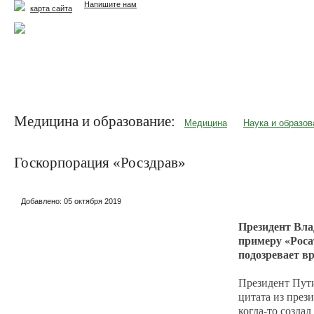
Напишите нам
карта сайта
Главная
Еда и жизнь
Здоровье и долголетие
М
Медицина и образование:
Медицина
Наука и образов
Госкорпорация «Росздрав»
Добавлено:
05 октября 2019
Президент Вла
примеру «Роса
подозревает в
Президент Пути
цитата из през
когда-то созда