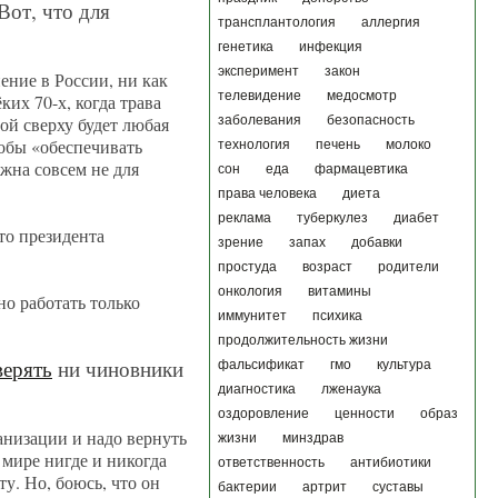
Вот, что для
трансплантология
аллергия
генетика
инфекция
эксперимент
закон
нение в России, ни как
телевидение
медосмотр
их 70-х, когда трава
ой сверху будет любая
заболевания
безопасность
тобы «обеспечивать
технология
печень
молоко
жна совсем не для
сон
еда
фармацевтика
права человека
диета
реклама
туберкулез
диабет
то президента
зрение
запах
добавки
простуда
возраст
родители
онкология
витамины
но работать только
иммунитет
психика
продолжительность жизни
ерять
ни чиновники
фальсификат
гмо
культура
диагностика
лженаука
оздоровление
ценности
образ
анизации и надо вернуть
жизни
минздрав
 мире нигде и никогда
ответственность
антибиотики
ту. Но, боюсь, что он
бактерии
артрит
суставы