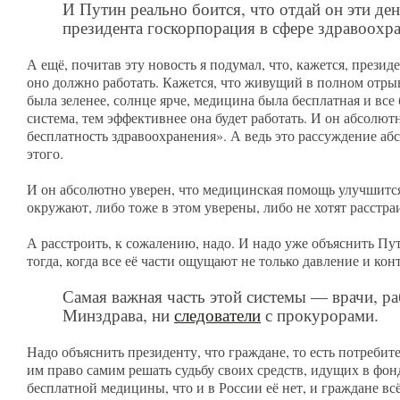
И Путин реально боится, что отдай он эти ден
президента госкорпорация в сфере здравоохр
А ещё, почитав эту новость я подумал, что, кажется, презид
оно должно работать. Кажется, что живущий в полном отрыв
была зеленее, солнце ярче, медицина была бесплатная и все
система, тем эффективнее она будет работать. И он абсолют
бесплатность здравоохранения». А ведь это рассуждение аб
этого.
И он абсолютно уверен, что медицинская помощь улучшится,
окружают, либо тоже в этом уверены, либо не хотят расстра
А расстроить, к сожалению, надо. И надо уже объяснить Пу
тогда, когда все её части ощущают не только давление и ко
Самая важная часть этой системы — врачи, р
Минздрава, ни
следователи
с прокурорами.
Надо объяснить президенту, что граждане, то есть потреби
им право самим решать судьбу своих средств, идущих в фонд
бесплатной медицины, что и в России её нет, и граждане всё