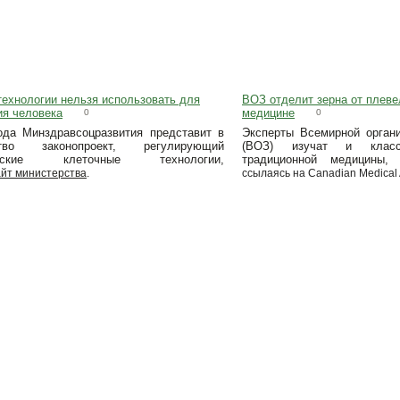
технологии нельзя использовать для
ВОЗ отделит зерна от плеве
ия человека
медицине
0
0
ода Минздравсоцразвития представит в
Эксперты Всемирной органи
ство законопроект, регулирующий
(ВОЗ) изучат и класс
инские клеточные технологии,
традиционной медицины,
айт министерства
.
ссылаясь на Canadian Medical A