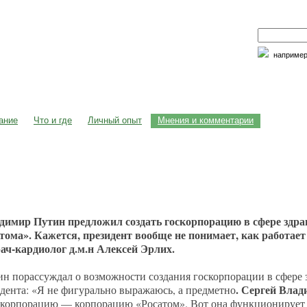
наприме
едицина и образование
Семья и личность
Факторы риска
ание
Что и где
Личный опыт
Мнения и комментарии
димир Путин предложил создать госкорпорацию в сфере здра
тома». Кажется, президент вообще не понимает, как работает
рач-кардиолог д.м.н Алексей Эрлих.
н порассуждал о возможности создания госкорпорации в сфере 
. Сергей Влад
идента: «Я не фигурально выражаюсь, а предметно
л корпорацию — корпорацию «Росатом». Вот она функционирует