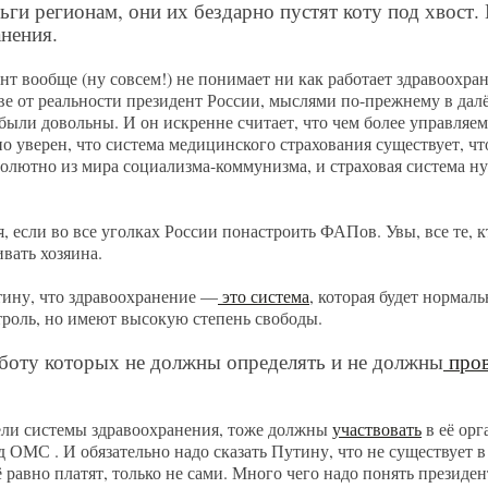
ьги регионам, они их бездарно пустят коту под хвост. 
анения.
ент вообще (ну совсем!) не понимает ни как работает здравоохра
е от реальности президент России, мыслями по-прежнему в далёк
 были довольны. И он искренне считает, что чем более управляем
но уверен, что система медицинского страхования существует, ч
солютно из мира социализма-коммунизма, и страховая система ну
 если во все уголках России понастроить ФАПов. Увы, все те, к
ивать хозяина.
тину, что здравоохранение —
это система
, которая будет нормаль
нтроль, но имеют высокую степень свободы.
аботу которых не должны определять и не должны
пров
тели системы здравоохранения, тоже должны
участвовать
в её орг
 ОМС . И обязательно надо сказать Путину, что не существует в
 равно платят, только не сами. Много чего надо понять президен