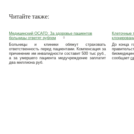
Читайте также:
Медицинский ОСАГО: За здоровье пациентов
Клеточные 
больницы ответят рублем
клонирован
0
Больницы и клиники обяжут страховать
До конца г
ответственность перед пациентами. Компенсация за
правитель
причинение им инвалидности составит 500 тыс руб.,
биомедиц
а за умершего пациента медучреждение заплатит
сообщает
с
два миллиона руб.