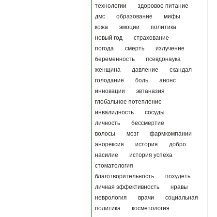
технологии
здоровое питание
дмс
образование
мифы
кожа
эмоции
политика
новый год
страхование
погода
смерть
излучение
беременность
псевдонаука
женщина
давление
скандал
голодание
боль
анонс
инновации
эвтаназия
глобальное потепление
инвалидность
сосуды
личность
бессмертие
волосы
мозг
фармкомпании
анорексия
история
добро
насилие
история успеха
стоматология
благотворительность
похудеть
личная эффективность
нравы
неврология
врачи
социальная
политика
косметология