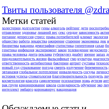
Твиты пользователя @zdr
Метки статей
холестерин
долголетие
гены
алкоголь
рейтинг
дети
роспотребн
отравление
здоровье
лишний вес
секс
сердце
зависимость
акти
питание
депрессия
стресс
права потребителей
климат
экология
общество
работа
лекарства
ожирение
старение
экономика
днк
и
биоритмы
вакцина
демография
статистика
гипертония
сахар
бо
генетика
инфекция
эксперимент
закон
телевидение
медосмотр
права человека
диета
реклама
туберкулез
диабет
зрение
запах
д
продолжительность жизни
фальсификат
гмо
культура
диагност
ответственность
антибиотики
бактерии
артрит
суставы
технол
новый год
страхование
погода
смерть
излучение
беременность
эвтаназия
глобальное потепление
инвалидность
сосуды
личнос
история успеха
стоматология
благотворительность
похудеть
ли
косметология
красота
самолечение
психиатрия
ложь
аутизм
ан
рак груди
крионирование
школа
солидарность
обучение
эко
лич
интеллект
эмбарго
коронавирус
вакцинация
Обсуждаемые статьи