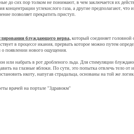
ые до сих пор толком не понимают, в чем заключается их дейст
 концентрации углекислого газа, а другие предполагают, что и
нение позволяет прекратить приступ.
мулировании блуждающего нерва,
который соединяет головной 
аствует в процессе икания, прервать которое можно путем опред
лы о появлении нового ощущения.
мон или набрать в рот дробленого льда. Для стимуляции блужда
авить на глазные яблоки. По сути, это попытка отвлечь тело от
тановить икоту, напугав страдальца, основаны на той же логик