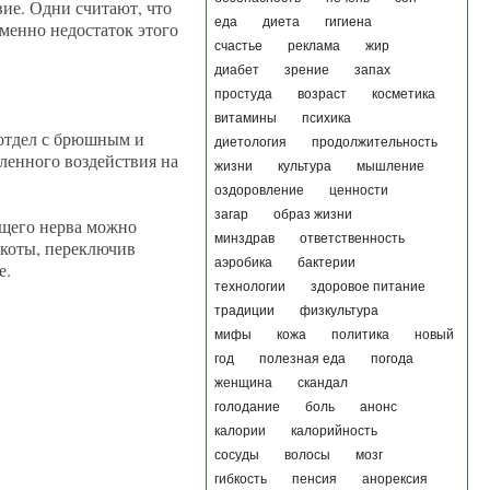
вие. Одни считают, что
еда
диета
гигиена
менно недостаток этого
счастье
реклама
жир
диабет
зрение
запах
простуда
возраст
косметика
витамины
психика
отдел с брюшным и
диетология
продолжительность
еленного воздействия на
жизни
культура
мышление
оздоровление
ценности
загар
образ жизни
ющего нерва можно
минздрав
ответственность
 икоты, переключив
аэробика
бактерии
е.
технологии
здоровое питание
традиции
физкультура
мифы
кожа
политика
новый
год
полезная еда
погода
женщина
скандал
голодание
боль
анонс
калории
калорийность
сосуды
волосы
мозг
гибкость
пенсия
анорексия