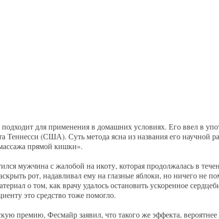
не подходит для применения в домашних условиях. Его ввел в уп
а Теннесси (США). Суть метода ясна из названия его научной 
 массажа прямой кишки».
ился мужчина с жалобой на икоту, которая продолжалась в течен
аскрыть рот, надавливал ему на глазные яблоки, но ничего не по
ериал о том, как врачу удалось остановить ускоренное сердцеб
иенту это средство тоже помогло.
ую премию, Фесмайр заявил, что такого же эффекта, вероятнее 