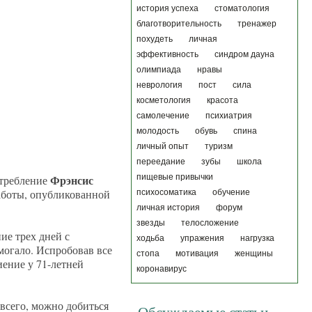
история успеха
стоматология
благотворительность
тренажер
похудеть
личная
эффективность
синдром дауна
олимпиада
нравы
неврология
пост
сила
косметология
красота
самолечение
психиатрия
молодость
обувь
спина
личный опыт
туризм
переедание
зубы
школа
Фрэнсис
пищевые привычки
отребление
работы, опубликованной
психосоматика
обучение
личная история
форум
звезды
телосложение
ие трех дней с
ходьба
упражения
нагрузка
могало. Испробовав все
стопа
мотивация
женщины
иение у 71-летней
коронавирус
всего, можно добиться