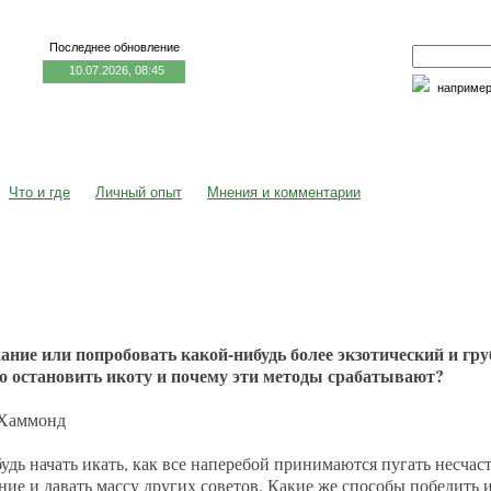
Последнее обновление
10.07.2026, 08:45
наприме
едицина и образование
Семья и личность
Факторы риска
Что и где
Личный опыт
Мнения и комментарии
ание или попробовать какой-нибудь более экзотический и гр
о остановить икоту и почему эти методы срабатывают?
 Хаммонд
удь начать икать, как все наперебой принимаются пугать несчаст
ние и давать массу других советов. Какие же способы победить