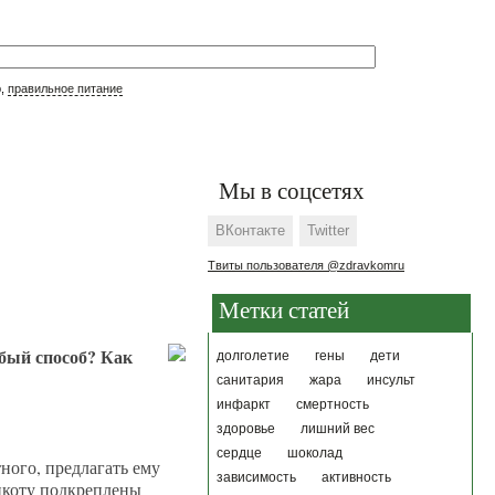
р,
правильное питание
Мы в соцсетях
ВКонтакте
Twitter
Твиты пользователя @zdravkomru
Метки статей
убый способ? Как
долголетие
гены
дети
санитария
жара
инсульт
инфаркт
смертность
здоровье
лишний вес
сердце
шоколад
ного, предлагать ему
зависимость
активность
 икоту подкреплены