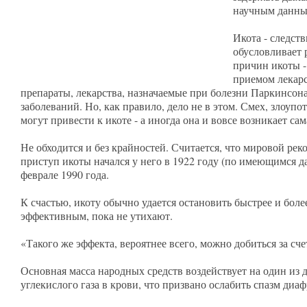
научным данн
Икота - следст
обусловливает 
причин икоты -
приемом лекарс
препараты, лекарства, назначаемые при болезни Паркинсон
заболеваний. Но, как правило, дело не в этом. Смех, злоу
могут привести к икоте - а иногда она и вовсе возникает сам
Не обходится и без крайностей. Считается, что мировой р
приступ икоты начался у него в 1922 году (по имеющимся да
феврале 1990 года.
К счастью, икоту обычно удается остановить быстрее и боле
эффективным, пока не утихают.
«Такого же эффекта, вероятнее всего, можно добиться за с
Основная масса народных средств воздействует на один из
углекислого газа в крови, что призвано ослабить спазм ди