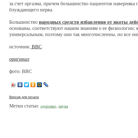
за счет оргазма, причем большинство пациентов наверняка
блуждающего нерва.
народных средств избавления от икоты дей
Большинство
основаны, соответствуют нашим знаниям о ее физиологии; к
универсальным, поэтому они так многочисленны, но все они
источник:
ВВС
оригинал
фото: ВВС
Версия для печати
Метки статьи:
,
здоровье
наука