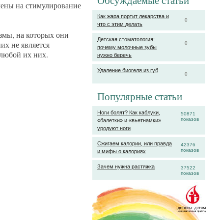
Обсуждаемые статьи
влены на стимулирование
Как жара портит лекарства и
0
что с этим делать
змы, на которых они
Детская стоматология:
их не является
0
почему молочные зубы
 любой их них.
нужно беречь
Удаление биогеля из губ
0
Популярные статьи
Ноги болят? Как каблуки,
50871
показов
«балетки» и «вьетнамки»
уродуют ноги
Сжигаем калории, или правда
42376
показов
и мифы о калориях
Зачем нужна растяжка
37522
показов