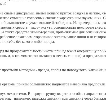
ыми?
вие спазма диафрагмы, вызывающего приток воздуха в легкие, что
резкое смыкание голосовых связок с характерным звуком «ик». С
 в большинстве случаев вполне безобидных. Например, она може
твенных средств - икоту могут провоцировать некоторые анест
а, а также средства химиотерапии, применяемые для лечения он
потребление алкоголем, торопливое заглатывание пищи или газир
а по себе, без какого-либо повода.
екорд по продолжительности икоты принадлежит американцу по и
нным, в тот момент он пытался взвесить свинью), а прекратился 
е простыми методами - правда, споры по поводу того, какой их н
чет оргазма, причем большинство пациентов наверняка предпочли
 двух механизмов. В первую группу входят способы, направленн
афрагмы, - например, задержка дыхания или дыхание через бумажн