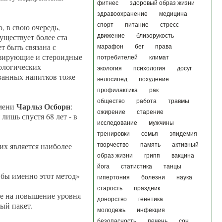
фитнес
здоровый образ жизни
здравоохранение
медицина
спорт
питание
стресс
, в свою очередь,
уществует более ста
движение
близорукость
т быть связана с
марафон
бег
права
езирующие и стероидные
потребителей
климат
кологических
экология
психология
досуг
ованных напитков тоже
велосипед
похудение
профилактика
рак
общество
работа
травмы
Чарльз Осборн
мени
:
ожирение
старение
лишь спустя 68 лет - в
исследование
мужчины
тренировки
семья
эпидемия
их является наиболее
творчество
память
активный
образ жизни
грипп
вакцина
йога
статистика
танцы
 бы именно этот метод»
гипертония
болезни
наука
старость
праздник
ые на повышение уровня
донорство
генетика
ый пакет.
молодежь
инфекция
безопасность
печень
сон