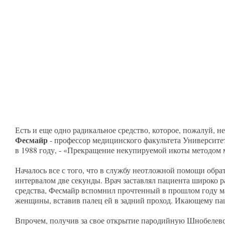
Есть и еще одно радикальное средство, которое, пожалуй, 
Фесмайр
- профессор медицинского факультета Университет
в 1988 году, - «Прекращение некупируемой икоты методом
Началось все с того, что в службу неотложной помощи обрат
интервалом две секунды. Врач заставлял пациента широко р
средства, Фесмайр вспомнил прочтенный в прошлом году мат
женщины, вставив палец ей в задний проход. Икающему пац
Впрочем, получив за свое открытие пародийную Шнобелевск