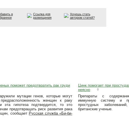
бавить в
Ссылка для
Хочешь стать
бранное
размещения
автором статей?
ченых поможет предотвратить рак груди
Цинк помогает при простудах
неясно
0
аружили мутации генов, которые могут
Препараты с содержани
 предрасположенность женщин к раку
иммунную систему и пр
и эта гипотеза подтвердится, то это
простудных заболевани
ачам предотвращать риск развития рака
британские ученые.
нщин, сообщает
Русская служба «Би-би-