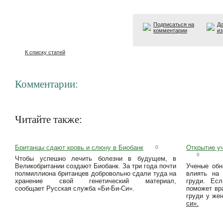
Подписаться на
До
комментарии
из
К списку статей
Комментарии:
Читайте также:
Британцы сдают кровь и слюну в Биобанк
Открытие у
0
0
Чтобы успешно лечить болезни в будущем, в
Великобритании создают Биобанк. За три года почти
Ученые обн
полмиллиона британцев добровольно сдали туда на
влиять на
хранение свой генетический материал,
груди. Есл
сообщает Русская служба «Би-Би-Си».
поможет вр
груди у же
си».