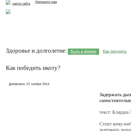
Напишите нам
карта сайта
Главная
Еда и жизнь
Здоровье и долголетие
М
Здоровье и долголетие:
Быть в форме
Как похудеть
Как победить икоту?
Добавлено:
07 ноября 2014
Задержать дых
самостоятельн
текст: Клаудиа
Стоит кому-ниб
задержать дыха