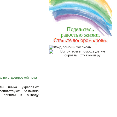
, но с дозировкой пока
ем цинка укрепляют
епятствуют развитию
й, пришли к выводу