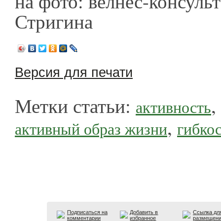
на фото: велнес-консуль
Стригина
Версия для печати
Метки статьи:
,
активность
,
активный образ жизни
гибко
Подписаться на
Добавить в
Ссылка дл
комментарии
избранное
размещен