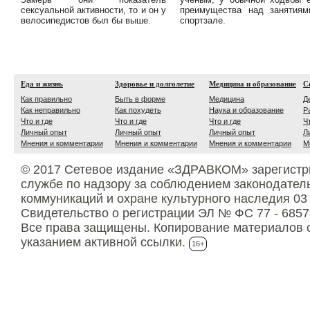
сексуальной активности, то и он у
преимущества над занятиям
велосипедистов был бы выше.
спортзале.
Еда и жизнь
Здоровье и долголетие
Медицина и образование
С
Как правильно
Быть в форме
Медицина
Д
Как неправильно
Как похудеть
Наука и образование
Р
Что и где
Что и где
Что и где
Ч
Личный опыт
Личный опыт
Личный опыт
Л
Мнения и комментарии
Мнения и комментарии
Мнения и комментарии
М
© 2017 Сетевое издание «ЗДРАВКОМ» зарегистр
службе по надзору за соблюдением законодател
коммуникаций и охране культурного наследия 03
Свидетельство о регистрации ЭЛ № ФС 77 - 6857
Все права защищены. Копирование материалов с
указанием активной ссылки.
16+