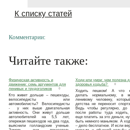
К списку статей
Комментарии:
Читайте также:
Физическая активность и
Ходи или умри: чем полезна 
движение: семь аргументов для
здоровья ходьба?
0
ленивых и трудоголиков
0
Ходить пешком! А что 
Кто живет дольше – пешеходы,
делать нормальному, в м
велосипедисты или
ленивому человеку, которы
автомобилисты? Велосипедисты
детства не переносит спорт
- у них выше двигательная
Ведь чтобы регулярно, до 
активность. Они живут дольше
после работы туда ходить,
автолюбителей на 5,5 лет,
еще платить за это деньги, н
опережая пешеходов на два года,
быть немного маньяком. А хо
выяснили голландские ученые.
– дело бесплатное. И если ве
Замерь они показатель
ученым, у обычной ходьбы 