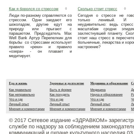
Как я боролся со стрессом
Сколько стоит стресс
0
0
Люди по-разному справляются со
Сегодня о стрессе не гово
стрессом. Одни заедают его
только ленивый. И 
шоколадом, другие едут на
неудивительно: ведь стрес
природу или прыгают с
масштабам сродни эпидем
парашютом. Председатель Max
захлестнувшей планету. Ско
Well Bank Артур Перепелкин для
стоит наш стресс в пересчет
борьбы со стрессами использует
больничные, лекарства и хор
правило «реки» и правило
настроение?
«озера» - он плавает и
медитирует.
Еда и жизнь
Здоровье и долголетие
Медицина и образование
С
Как правильно
Быть в форме
Медицина
Д
Как неправильно
Как похудеть
Наука и образование
Р
Что и где
Что и где
Что и где
Ч
Личный опыт
Личный опыт
Личный опыт
Л
Мнения и комментарии
Мнения и комментарии
Мнения и комментарии
М
© 2017 Сетевое издание «ЗДРАВКОМ» зарегистр
службе по надзору за соблюдением законодател
коммуникаций и охране культурного наследия 03