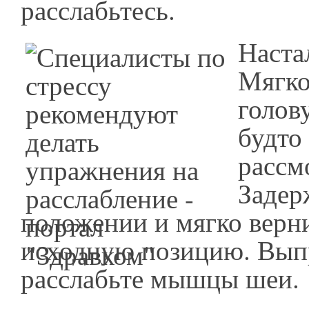
расслабьтесь.
Наста
Мягко
голову
будто
рассм
Задер
положении и мягко верни
исходную позицию. Вып
расслабьте мышцы шеи.