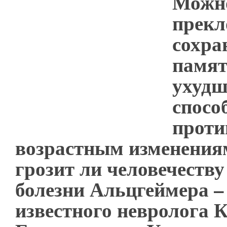
Можно
прекл
сохра
памят
ухудш
спосо
проти
возрастным изменениям
грозит ли человечеств
болезни Альцгеймера 
известного невролога 