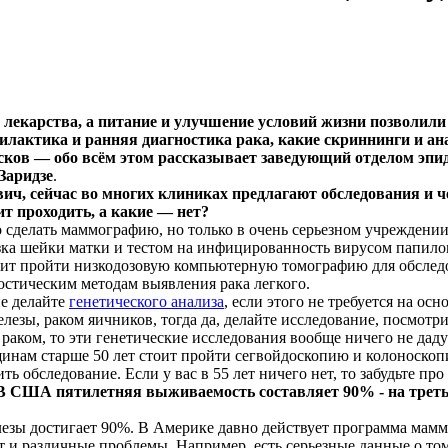
е лекарства, а питание и улучшение условий жизни позволил
лактика и ранняя диагностика рака, какие скриннинги и анал
сков — обо всём этом рассказывает заведующий отделом эп
Заридзе
.
ич, сейчас во многих клиниках предлагают обследования и 
ит проходить, а какие — нет?
делать маммографию, но только в очень серьезном учреждении
зка шейки матки и тестом на инфицированность вирусом папило
тоит пройти низкодозовую компьютерную томографию для обследов
остическим методам выявления рака легкого.
не делайте
генетического анализа
, если этого не требуется на ос
лезы, раком яичников, тогда да, делайте исследование, посмотри
раком, то эти генетические исследования вообще ничего не дадут
ам старше 50 лет стоит пройти сегвойдоскопию и колоноскопию
ть обследование. Если у вас в 55 лет ничего нет, то забудьте про 
 США пятилетняя выживаемость составляет 90% - на треть в
зы достигает 90%. В Америке давно действует программа мамм
ет и различные проблемы. Например, есть серьезные данные о т