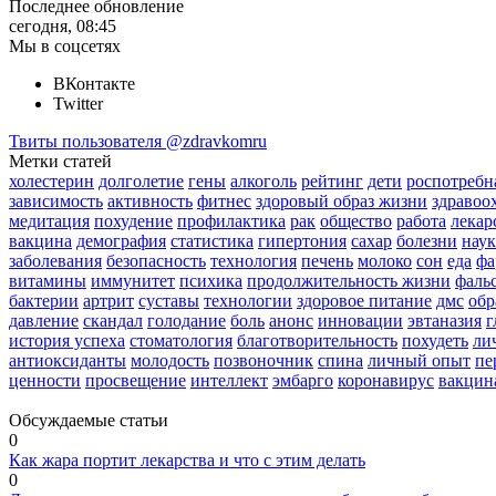
Последнее обновление
сегодня, 08:45
Мы в соцсетях
ВКонтакте
Twitter
Твиты пользователя @zdravkomru
Метки статей
холестерин
долголетие
гены
алкоголь
рейтинг
дети
роспотребн
зависимость
активность
фитнес
здоровый образ жизни
здравоо
медитация
похудение
профилактика
рак
общество
работа
лекар
вакцина
демография
статистика
гипертония
сахар
болезни
наук
заболевания
безопасность
технология
печень
молоко
сон
еда
фа
витамины
иммунитет
психика
продолжительность жизни
фаль
бактерии
артрит
суставы
технологии
здоровое питание
дмс
обр
давление
скандал
голодание
боль
анонс
инновации
эвтаназия
г
история успеха
стоматология
благотворительность
похудеть
ли
антиоксиданты
молодость
позвоночник
спина
личный опыт
пе
ценности
просвещение
интеллект
эмбарго
коронавирус
вакцин
Обсуждаемые статьи
0
Как жара портит лекарства и что с этим делать
0