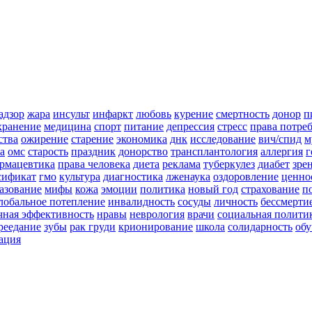
адзор
жара
инсульт
инфаркт
любовь
курение
смертность
донор
п
хранение
медицина
спорт
питание
депрессия
стресс
права потре
ства
ожирение
старение
экономика
днк
исследование
вич/спид
м
а
омс
старость
праздник
донорство
трансплантология
аллергия
г
рмацевтика
права человека
диета
реклама
туберкулез
диабет
зре
сификат
гмо
культура
диагностика
лженаука
оздоровление
ценно
азование
мифы
кожа
эмоции
политика
новый год
страхование
п
лобальное потепление
инвалидность
сосуды
личность
бессмерти
чная эффективность
нравы
неврология
врачи
социальная полити
реедание
зубы
рак груди
крионирование
школа
солидарность
обу
ация