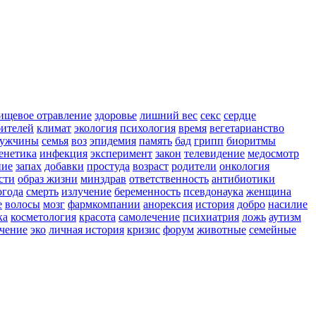
ищевое отравление
здоровье
лишний вес
секс
сердце
бителей
климат
экология
психология
время
вегетарианство
ужчины
семья
воз
эпидемия
память
бад
грипп
биоритмы
енетика
инфекция
эксперимент
закон
телевидение
медосмотр
ние
запах
добавки
простуда
возраст
родители
онкология
сти
образ жизни
минздрав
ответственность
антибиотики
огода
смерть
излучение
беременность
псевдонаука
женщина
е
волосы
мозг
фармкомпании
анорексия
история
добро
насилие
ка
косметология
красота
самолечение
психиатрия
ложь
аутизм
чение
эко
личная история
кризис
форум
животные
семейные