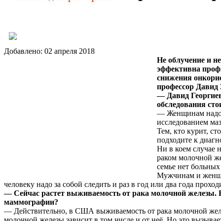
Добавлено:
02 апреля 2018
Не облучение и н
эффективна профи
снижения онкори
профессор Давид 
— Давид Георгиев
обследования сто
— Женщинам надо с
исследованием ма
Тем, кто курит, с
подходите к диагн
Ни в коем случае 
раком молочной же
семье нет больных 
Мужчинам и женщин
человеку надо за собой следить и раз в год или два года проходи
— Сейчас растет выживаемость от рака молочной железы. В
маммографии?
— Действительно, в США выживаемость от рака молочной желе
молочной железы зависит в том числе и от неё. Но это вызыва