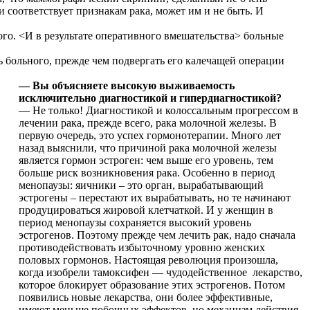
 соответствует признакам рака, может им и не быть. И
го. <И в результате оперативного вмешательства> больные
ь больного, прежде чем подвергать его калечащей операции
— Вы объясняете высокую выживаемость
исключительно диагностикой и гипердиагностикой?
— Не только! Диагностикой и колоссальным прогрессом в
лечении рака, прежде всего, рака молочной железы. В
первую очередь, это успех гормонотерапии. Много лет
назад выяснили, что причиной рака молочной железы
является гормон эстроген: чем выше его уровень, тем
больше риск возникновения рака. Особенно в период
менопаузы: яичники – это орган, вырабатывающий
эстрогены – перестают их вырабатывать, но те начинают
продуцироваться жировой клетчаткой. И у женщин в
период менопаузы сохраняется высокий уровень
эстрогенов. Поэтому прежде чем лечить рак, надо сначала
противодействовать избыточному уровню женских
половых гормонов. Настоящая революция произошла,
когда изобрели тамоксифен — чудодейственное лекарство,
которое блокирует образование этих эстрогенов. Потом
появились новые лекарства, они более эффективные,
имеют меньше побочных эффектов, но механизм действия