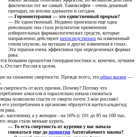
фактически тот же самый. Тамоксифен – очень дешевый
препарат, он вполне адекватен и сегодня.
— Гормонотерапия — это единственный прорыв?
— Не единственный. Недавно произошла еще одна
революция: она стала результатом применения
избирательных фармакологических средств, которые
направленно действуют
непосредственно
на измененный
геном опухоли, на мутации и другие изменения в генах.
Эта терапия очень эффективна при определенных формах
рака.
ется большим процентом гипердиагностики и, конечно, лучшим
. Отстает Россия в целом.
ие на снижение смертности. Прежде всего, это
образ жизни
—
ь
.
ая смертность от всех причин. Почему? Потому что
требление алкоголя и параллельно начала снижаться
 меры позволили спасти от смерти почти 3 млн россиян!
 его употреблении в организме образуется ацетил-альдегид;
я рака.
. населения), а у женщин - на 16% (с 101 до 85 на 100 тыс.
 что люди стали меньше курить.
— То есть смертность от курения у нас начала
снижаться еще до
принятия
Антитабачного закона?