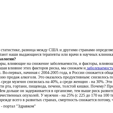
о статистике, разница между США и другими странами определя
стают наши выдающиеся терапевты или врачи в научных клиниках
нкологии?
торы, влияющие на снижение заболеваемости, и факторы, влияющ
ьшая влияние этих факторов риска, мы снижаем и
заболеваемост
. Во-первых, начиная с 2004-2005 года, в России снижается общ
ию продаж алкоголя. Это оказалось продуктивным: снизилось по
ь среди мужчин снизилась на 40%, а среди женщин - на 30%. Эти
ти рта, гортани, пищевода, печени, толстой кишки. Почему? При
ем дольше он задерживается в организме, тем выше риск развити
ачественных опухолей. У мужчин - на 25% (с 225 до 170 на 100 тыс
прежде всего в развитых странах, смертность снижается потому,