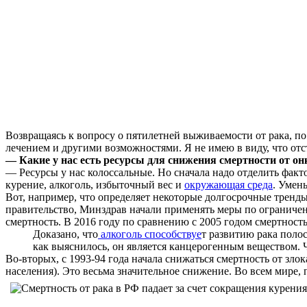
Возвращаясь к вопросу о пятилетней выживаемости от рака, п
лечением и другими возможностями. Я не имею в виду, что от
— Какие у нас есть ресурсы для снижения смертности от о
— Ресурсы у нас колоссальные. Но сначала надо отделить фак
курение, алкоголь, избыточный вес и
окружающая среда
. Умен
Вот, например, что определяет некоторые долгосрочные тренды
правительство, Минздрав начали применять меры по ограничен
смертность. В 2016 году по сравнению с 2005 годом смертност
Доказано, что
алкоголь способствуе
т развитию рака полос
как выяснилось, он является канцерогенным веществом. Ч
Во-вторых, с 1993-94 года начала снижаться смертность от злок
населения). Это весьма значительное снижение. Во всем мире, 