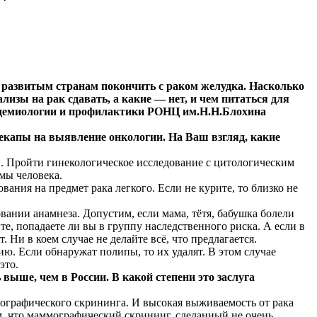
и развитым странам покончить с раком желудка. Насколько
изы на рак сдавать, а какие — нет, и чем питаться для
идемиологии и профилактики РОНЦ им.Н.Н.Блохина
чекапы на выявление онкологии. На Ваш взгляд, какие
. Пройти гинекологическое исследование с цитологическим
мы человека.
ания на предмет рака легкого. Если не курите, то близко не
новании анамнеза. Допустим, если мама, тётя, бабушка болели
те, попадаете ли вы в группу наследственного риска. А если в
. Ни в коем случае не делайте всё, что предлагается.
. Если обнаружат полипы, то их удалят. В этом случае
это.
ыше, чем в России. В какой степени это заслуга
ографического скрининга. И высокая выживаемость от рака
ом, что маммографический скрининг, сделанный не очень