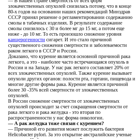
— В нашей стране смертность от всех форм
злокачественных опухолей снизилась потому, что в конце
80-х годов на основании наших рекомендаций Минздрав
СССР принял решение о регламентировании содержанию
смолы в табачных изделиях. В результате содержание
смолы снизилось с 30 и более мг до 15 мг, а потом еще
ниже - до 10 мг. То есть произошло снижение уровня
канцерогенности
сигарет. И это стало причиной
существенного снижения смертности и заболеваемости
раком легкого в СССР и России.
Доказано, что курение является основной причиной рака
легкого, а это - наиболее часто встречающаяся опухоль в
России и на Западе. У нас рак легкого составляет 20% от
всех злокачественных опухолей. Также курение вызывает
опухоли других органов: полости рта, гортани, пищевода и
многие другие формы рака. Курение является причиной
более 30 -35% всей смертности от злокачественных
опухолей.
В России снижение смертности от злокачественных
опухолей происходит за счет сокращения смертности от
рака легкого и рака желудка - это вторая по
распространенности у нас форма онкологии.
— А рак желудка тоже связан с курением?
— Причиной его развития может послужить бактерия
Helicobacter pylori. За это открытие австралийские ученые