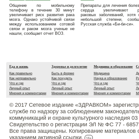
Общение по мобильному
Препараты для лечения боле
телефону в течение 30 минут
сердца увеличивают р
увеличивает риск развития рака
раковых заболеваний, хотя
мозга. Однако устойчивой связи
небольшой степени, сообщ
между использованием сотовой
Русская служба «Би-би-си».
связи и раком мозга ученые не
нашли, сообщает отчет ВОЗ.
Еда и жизнь
Здоровье и долголетие
Медицина и образование
С
Как правильно
Быть в форме
Медицина
Д
Как неправильно
Как похудеть
Наука и образование
Р
Что и где
Что и где
Что и где
Ч
Личный опыт
Личный опыт
Личный опыт
Л
Мнения и комментарии
Мнения и комментарии
Мнения и комментарии
М
© 2017 Сетевое издание «ЗДРАВКОМ» зарегистр
службе по надзору за соблюдением законодател
коммуникаций и охране культурного наследия 03
Свидетельство о регистрации ЭЛ № ФС 77 - 6857
Все права защищены. Копирование материалов с
указанием активной ссылки.
16+