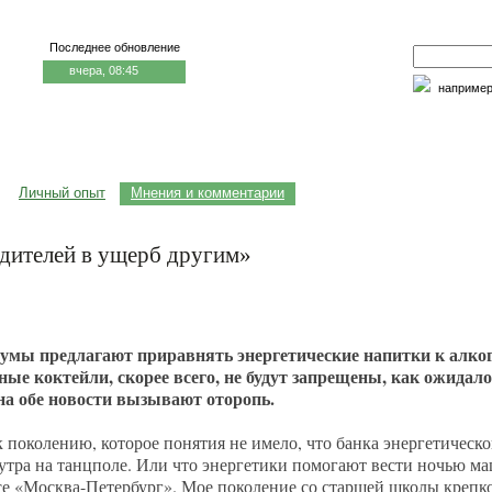
Последнее обновление
вчера, 08:45
наприме
едицина и образование
Семья и личность
Факторы риска
Личный опыт
Мнения и комментарии
дителей в ущерб другим»
умы предлагают приравнять энергетические напитки к алко
ые коктейли, скорее всего, не будут запрещены, как ожидало
а обе новости вызывают оторопь.
 поколению, которое понятия не имело, что банка энергетическо
 утра на танцполе. Или что энергетики помогают вести ночью м
се «Москва-Петербург». Мое поколение со старшей школы крепко