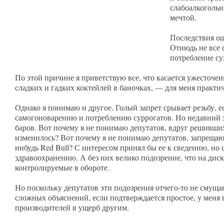
слабоалкогольн
мечтой.
Последствия ощ
Отнюдь не все 
потребление су
По этой причине я приветствую все, что касается ужесточен
сладких и гадких коктейлей в баночках, — для меня практи
Однако я понимаю и другое. Голый запрет срывает резьбу, е
самогоноварению и потреблению суррогатов. Но недавний з
баров. Вот почему я не понимаю депутатов, вдруг решивших 
изменилось? Вот почему я не понимаю депутатов, запрещающ
нибудь Red Bull? С интересом принял бы ее к сведению, но 
здравоохранению. А без них велико подозрение, что на диск
контролируемые в обороте.
Но поскольку депутатов эти подозрения отчего-то не смущ
сложных объяснений, если подтверждается простое, у меня
производителей в ущерб другим.