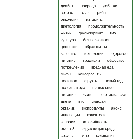
диабет
природа
добавки
возраст
сыр
грибы
онкология
витамины
диетология
продолжительность
жизни
фальсификат
гмо
культура
без наркотиков
ценности
образ жизни
качество
технологии
здоровое
питание
традиции
общество
потребления
вредная еда
мифы
консерванты
политика
фрукты
новый год
полезная еда
правильное
питание
кухня
вегетарианская
диета
вто
скандал
органик
экопродукты
анонс
инновации
красители
калории
калорийность
омега-3
окружающая среда
сосуды
вино
кулинария