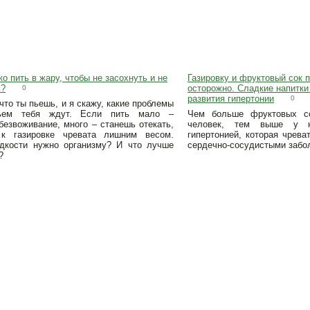
ко пить в жару, чтобы не засохнуть и не
Газировку и фруктовый сок п
ь?
осторожно. Сладкие напитк
0
развития гипертонии
0
что ты пьешь, и я скажу, какие проблемы
ьем тебя ждут. Если пить мало –
Чем больше фруктовых со
безвоживание, много – станешь отекать,
человек, тем выше у н
к газировке чревата лишним весом.
гипертонией, которая чрева
дкости нужно организму? И что лучше
сердечно-сосудистыми забо
?