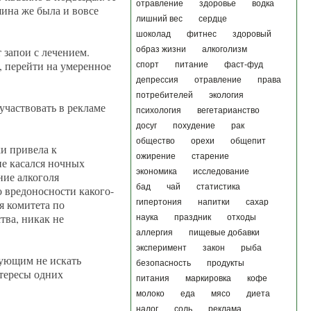
отравление
здоровье
водка
шина же была и вовсе
лишний вес
сердце
шоколад
фитнес
здоровый
 запои с лечением.
образ жизни
алкоголизм
, перейти на умеренное
спорт
питание
фаст-фуд
депрессия
отравление
права
потребителей
экология
 участвовать в рекламе
психология
вегетарианство
досуг
похудение
рак
общество
орехи
общепит
ки привела к
ожирение
старение
не касался ночных
экономика
исследование
ние алкоголя
бад
чай
статистика
 вредоносности какого-
я комитета по
гипертония
напитки
сахар
тва, никак не
наука
праздник
отходы
аллергия
пищевые добавки
эксперимент
закон
рыба
бующим не искать
безопасность
продукты
нтересы одних
питания
маркировка
кофе
молоко
еда
мясо
диета
налог
соль
реклама