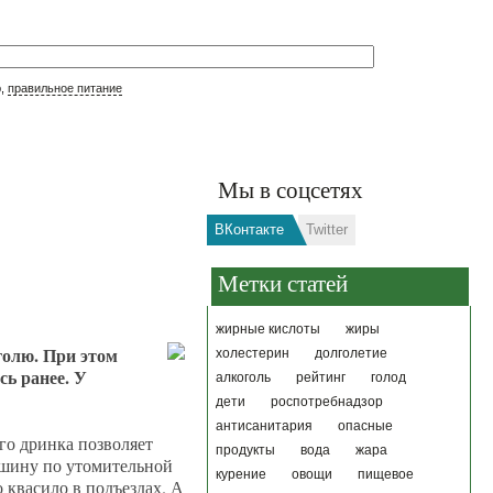
р,
правильное питание
Мы в соцсетях
ВКонтакте
Twitter
Метки статей
жирные кислоты
жиры
голю. При этом
холестерин
долголетие
сь ранее. У
алкоголь
рейтинг
голод
дети
роспотребнадзор
антисанитария
опасные
го дринка позволяет
продукты
вода
жара
ашину по утомительной
курение
овощи
пищевое
 квасило в подъездах. А