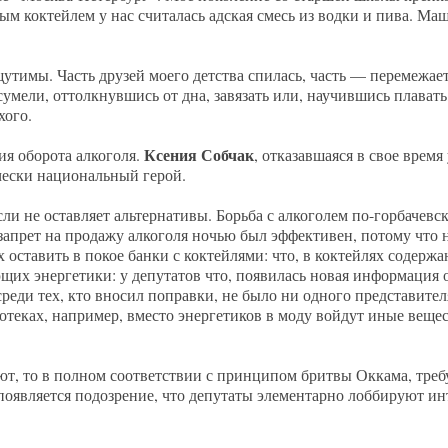
ым коктейлем у нас считалась адская смесь из водки и пива. Ма
утимы. Часть друзей моего детства спилась, часть — перемежает
сумели, оттолкнувшись от дна, завязать или, научившись плавать
хого.
Ксения Собчак
ия оборота алкоголя.
, отказавшаяся в свое время
чески национальный герой.
сли не оставляет альтернативы. Борьба с алкоголем по-горбачевс
апрет на продажу алкоголя ночью был эффективен, потому что 
оставить в покое банки с коктейлями: что, в коктейлях содержа
их энергетики: у депутатов что, появилась новая информация о
среди тех, кто вносил поправки, не было ни одного представител
отеках, например, вместо энергетиков в моду войдут иные вещес
ают, то в полном соответствии с принципом бритвы Оккама, тре
 появляется подозрение, что депутаты элементарно лоббируют и