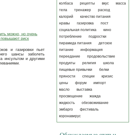
колбаса
рецепты
вкус
масса
тела
тренажер
расход
калорий
качество питания
нравы
газировка
пост
социальная политика
кино
ить можно, но очень
потребление
подростки
и повышают риск
пирамида питания
детское
ков и газировки пьет
питание
информация
его шансы заболеть
переедание
продовольствие
та инсультом и другими
леваниями.
продукты
религия
школа
пищевые привычки
белки
пряности
специи
кризис
цены
форум
импорт
масло
выставка
просвещение
жажда
жидкость
обезвоживание
эмбарго
фестиваль
коронавирус