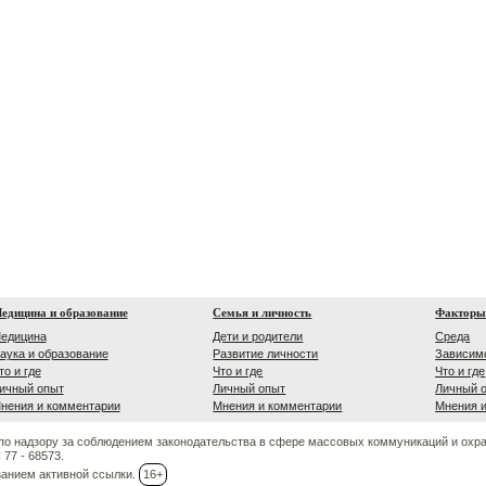
едицина и образование
Семья и личность
Факторы
едицина
Дети и родители
Среда
аука и образование
Развитие личности
Зависим
то и где
Что и где
Что и где
ичный опыт
Личный опыт
Личный 
нения и комментарии
Мнения и комментарии
Мнения 
по надзору за соблюдением законодательства в сфере массовых коммуникаций и охр
77 - 68573.
занием активной ссылки.
16+