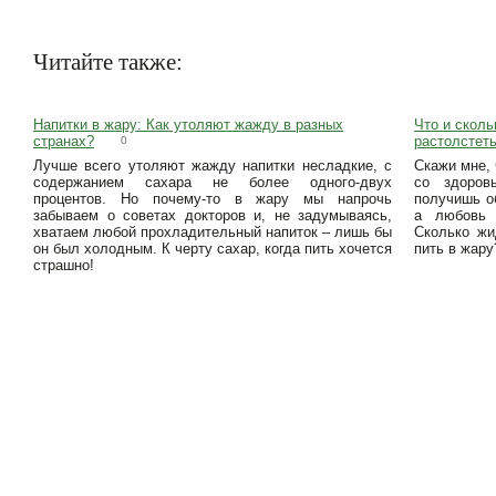
Читайте также:
Напитки в жару: Как утоляют жажду в разных
Что и сколь
странах?
растолстет
0
Лучше всего утоляют жажду напитки несладкие, с
Скажи мне, 
содержанием сахара не более одного-двух
со здоров
процентов. Но почему-то в жару мы напрочь
получишь о
забываем о советах докторов и, не задумываясь,
а любовь 
хватаем любой прохладительный напиток – лишь бы
Сколько жи
он был холодным. К черту сахар, когда пить хочется
пить в жару
страшно!