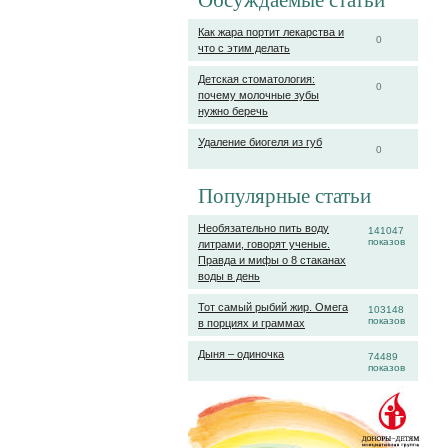
Обсуждаемые статьи
Как жара портит лекарства и
0
что с этим делать
Детская стоматология:
0
почему молочные зубы
нужно беречь
Удаление биогеля из губ
0
Популярные статьи
Необязательно пить воду
141047
показов
литрами, говорят ученые.
Правда и мифы о 8 стаканах
воды в день
Тот самый рыбий жир. Омега
103148
показов
в порциях и граммах
Дыня – одиночка
74489
показов