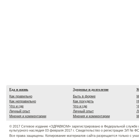
Еда и жизнь
Здоровье и долголетие
М
Как правильно
Быть в форме
М
Как неправильно
Как похудеть
Н
Что и где
Что и где
Ч
Личный опыт
Личный опыт
Л
Мнения и комментарии
Мнения и комментарии
М
© 2017 Сетевое издание «ЗДРАВКОМ» зарегистрировано в Федеральной службе 
культурного наследия 03 февраля 2017 г. Свидетельство о регистрации ЭЛ № ФС 
Все права защищены. Копирование материалов сайта разрещается только с ука