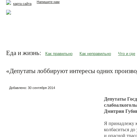
Напишите нам
карта сайта
Главная
Еда и жизнь
Здоровье и долголетие
М
Еда и жизнь:
Как правильно
Как неправильно
Что и где
«Депутаты лоббируют интересы одних произво
Добавлено:
30 сентября 2014
Депутаты Госд
слабоалкогольн
Дмитрия Губин
Я принадлежу к
колбаситься до
и опасной трас