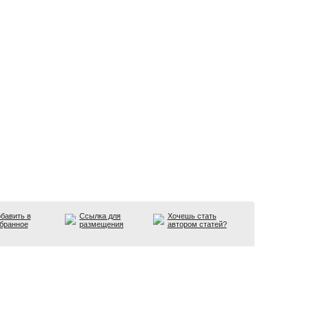
бавить в
Ссылка для
Хочешь стать
бранное
размещения
автором статей?