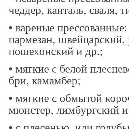
чеддер, канталь, сваля, 
•
вареные прессованные:
пармезан, швейцарский,
пошехонский и др.;
•
мягкие с белой плесне
бри, камамбер;
•
мягкие с обмытой коро
мюнстер, лимбургский и
•
с плесенью, или голуб