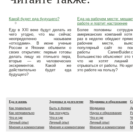
Какой будет еда будущего?
Еда на рабочем месте: мешае
работе и портит настроение
0
Еду в XXI веке будут делать из
Более половины сотрудни
чего угодно, что мы сейчас
американских компаний хот
неопределенно называем
раз в неделю обедают прям
«отходами». В июне ученые
рабочем месте, выяс
России и Японии объявили о
популярный сайт по пои
своих открытиях: первые готовы
работы CareerBuider.c
делать пищу из птичьего пера,
Большинство объясняют это 
вторые — из человеческих
что не хотят лишний 
экскрементов. Какой же
отрываться от работы. Но иде
действительно будет еда
это работе на пользу?
будущего?
Еда и жизнь
Здоровье и долголетие
Медицина и образование
С
Как правильно
Быть в форме
Медицина
Д
Как неправильно
Как похудеть
Наука и образование
Р
Что и где
Что и где
Что и где
Ч
Личный опыт
Личный опыт
Личный опыт
Л
Мнения и комментарии
Мнения и комментарии
Мнения и комментарии
М