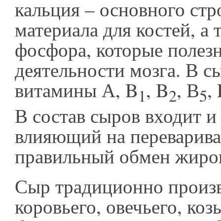
кальция – основного стр
материала для костей, а
фосфора, которые полез
деятельности мозга. В с
витамины А, B
, B
, В
,
1
2
5
В состав сыров входит и
влияющий на переварива
правильный обмен жиров
Сыр традиционно произв
коровьего, овечьего, коз