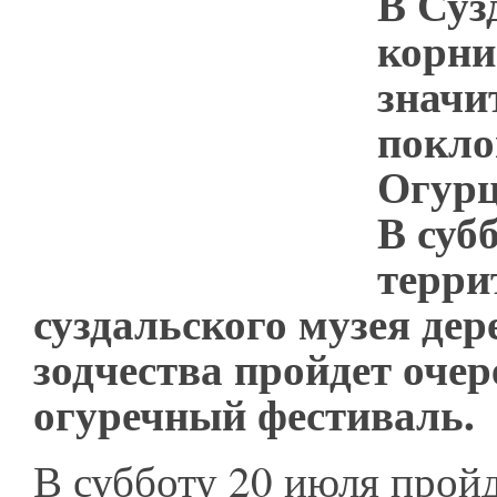
В Суз
корн
значи
покло
Огурц
В суб
терри
суздальского музея дер
зодчества пройдет очер
огуречный фестиваль.
В субботу 20 июля пройд