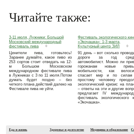
Читайте также:
3-11 июля, Лужники: Большой
Фестиваль экологического кин
Московский международный
«Экочашка»: 1-3 марта,
фестиваль пива
Культурный центр ЗИЛ
0
0
Ценители пива, готовьтесь!
91 день – вот сколько провод
Заранее думайте, какое пиво из
дороге за год сред
253 сортов стоит отведать на 12-
автомобилист. Можно ли при
м Большом Московском
горожанам новые привы
международном фестивале пива
мобильности, как велоси
в Лужниках с 3 по 11 июля.Потом
спасает мир и по силам
думать будет поздно – без
простому человеку преодол
четкого плана действий далеко на
экологический кризис на пла
Фестивале пива не уйти.
– ответы на эти и другие воп
предлагает IV международ
фестиваль экологического 
«Экочашка».
Еда и жизнь
Здоровье и долголетие
Медицина и образование
С