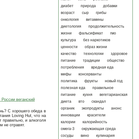
диабет
природа
добавки
возраст
сыр
грибы
онкология
витамины
диетология
продолжительность
жизни
фальсификат
гмо
культура
без наркотиков
ценности
образ жизни
качество
технологии
здоровое
питание
традиции
общество
потребления
вредная еда
мифы
консерванты
политика
фрукты
новый год
полезная еда
правильное
питание
кухня
вегетарианская
 России веганский
диета
вто
скандал
органик
экопродукты
анонс
нь? С хорошего обеда в
инновации
красители
ания Loving Hut, что на
т правильно, и алкоголя
калории
калорийность
м не отравят.
омега-3
окружающая среда
сосуды
вино
кулинария