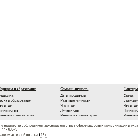
едицина и образование
Семья и личность
Факторы
едицина
Дети и родители
Среда
аука и образование
Развитие личности
Зависим
то и где
Что и где
Что и где
ичный опыт
Личный опыт
Личный 
нения и комментарии
Мнения и комментарии
Мнения 
по надзору за соблюдением законодательства в сфере массовых коммуникаций и охр
77 - 68573.
занием активной ссылки.
16+