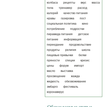
колбаса
рецепты
вкус
масса
тела
тренажер
расход
калорий
качество питания
нравы
газировка
пост
социальная политика
кино
потребление
подростки
пирамида питания
детское
питание
информация
переедание
продовольствие
продукты
религия
школа
пищевые привычки
белки
пряности
специи
кризис
цены
форум
импорт
масло
выставка
просвещение
жажда
жидкость
обезвоживание
эмбарго
фестиваль
коронавирус