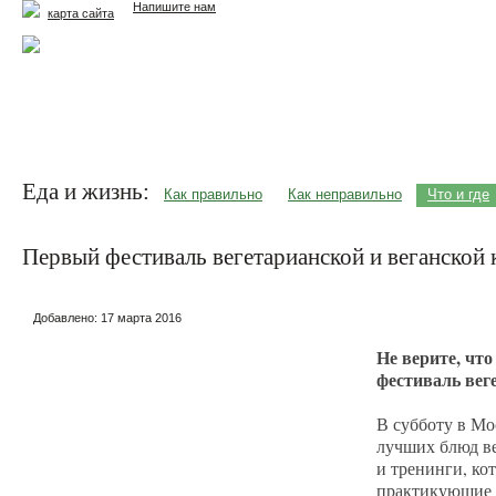
Напишите нам
карта сайта
Главная
Еда и жизнь
Здоровье и долголетие
М
Еда и жизнь:
Как правильно
Как неправильно
Что и где
Первый фестиваль вегетарианской и веганской к
Добавлено:
17 марта 2016
Не верите, что
фестиваль вег
В субботу в Мо
лучших блюд ве
и тренинги, ко
практикующие в