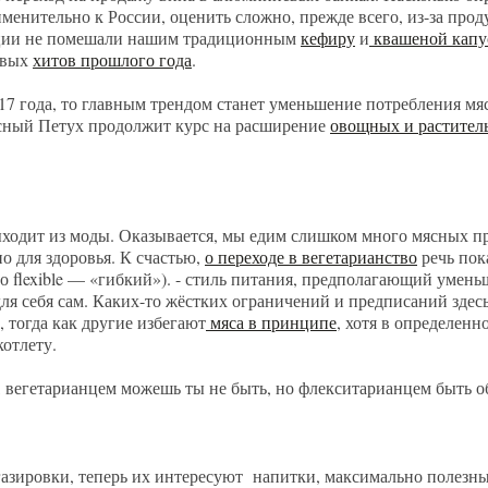
менительно к России, оценить сложно, прежде всего, из-за прод
ции не помешали нашим традиционным
кефиру
и
квашеной капу
овых
хитов прошлого года
.
017 года, то главным трендом станет уменьшение потребления м
асный Петух продолжит курс на расширение
овощных и растите
ыходит из моды. Оказывается, мы едим слишком много мясных пр
о для здоровья. К счастью,
о переходе в вегетарианство
речь пок
го flexible — «гибкий»). - стиль питания, предполагающий умень
ля себя сам. Каких-то жёстких ограничений и предписаний здес
 тогда как другие избегают
мяса в принципе
, хотя в определенн
котлету.
, вегетарианцем можешь ты не быть, но флекситарианцем быть о
азировки, теперь их интересуют напитки, максимально полезны