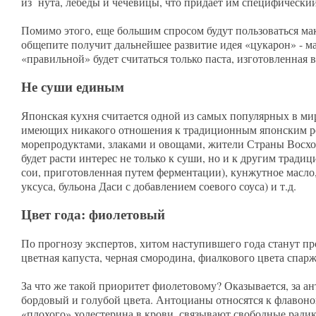
из нута, лебеды и чечевицы, что придает им специфически
Помимо этого, еще большим спросом будут пользоваться ма
общепите получит дальнейшее развитие идея «цукарон» - м
«правильной» будет считаться только паста, изготовленна
Не суши единым
Японская кухня считается одной из самых популярных в мир
имеющих никакого отношения к традиционным японским ре
морепродуктами, злаками и овощами, жители Страны Восх
будет расти интерес не только к суши, но и к другим тради
сои, приготовленная путем ферментации), кунжутное масло,
уксуса, бульона Даси с добавлением соевого соуса) и т.д.
Цвет года: фиолетовый
По прогнозу экспертов, хитом наступившего года станут п
цветная капуста, черная смородина, фиалкового цвета спар
За что же такой приоритет фиолетовому? Оказывается, за
бордовый и голубой цвета. Антоцианы относятся к флавон
«плохого» холестерина в крови, связывают свободные ради