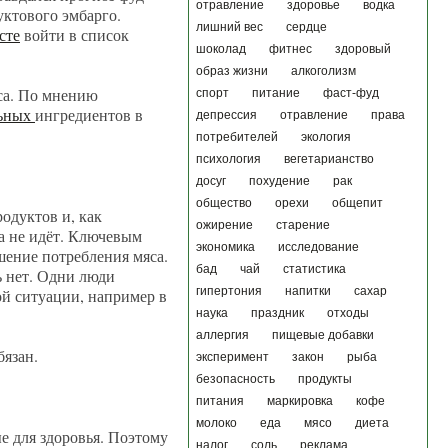
отравление
здоровье
водка
уктового эмбарго.
лишний вес
сердце
сте
войти в список
шоколад
фитнес
здоровый
образ жизни
алкоголизм
яса. По мнению
спорт
питание
фаст-фуд
льных
ингредиентов в
депрессия
отравление
права
потребителей
экология
психология
вегетарианство
досуг
похудение
рак
общество
орехи
общепит
одуктов и, как
ожирение
старение
а не идёт. Ключевым
экономика
исследование
шение потребления мяса.
бад
чай
статистика
ь нет. Одни люди
гипертония
напитки
сахар
ой ситуации, например в
наука
праздник
отходы
аллергия
пищевые добавки
бязан.
эксперимент
закон
рыба
безопасность
продукты
питания
маркировка
кофе
молоко
еда
мясо
диета
е для здоровья. Поэтому
налог
соль
реклама