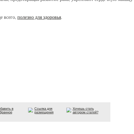
е всего,
полезно для здоровья
.
бавить в
Ссылка для
Хочешь стать
бранное
размещения
автором статей?