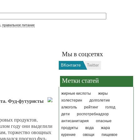
р,
правильное питание
Мы в соцсетях
ВКонтакте
Twitter
Метки статей
жирные кислоты
жиры
ета. Фуд-футуристы
холестерин
долголетие
алкоголь
рейтинг
голод
дети
роспотребнадзор
оровых продуктов,
антисанитария
опасные
ошлом году они выделили
продукты
вода
жара
там, торжество овощных
курение
овощи
пищевое
авдался прогноз фуд-