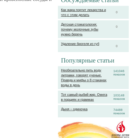
Обсуждаемые статьи
Как жара портит лекарства и
0
что с этим делать
Детская стоматология:
0
почему молочные зубы
нужно беречь
Удаление биогеля из губ
0
Популярные статьи
Необязательно пить воду
141046
показов
литрами, говорят ученые.
Правда и мифы о 8 стаканах
воды в день
Тот самый рыбий жир. Омега
103148
показов
в порциях и граммах
Дыня – одиночка
74488
показов