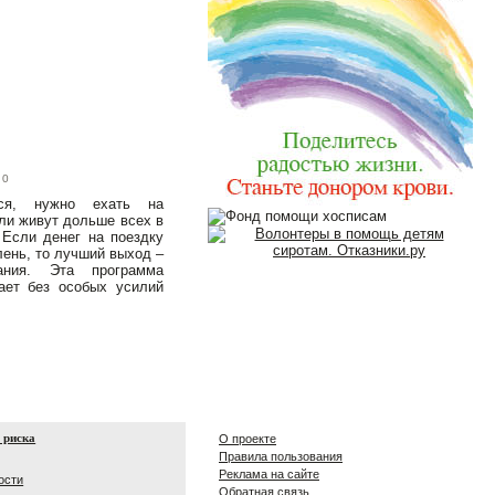
0
ься, нужно ехать на
ли живут дольше всех в
 Если денег на поездку
 лень, то лучший выход –
ания. Эта программа
ает без особых усилий
 риска
О проекте
Правила пользования
Реклама на сайте
ости
Обратная связь