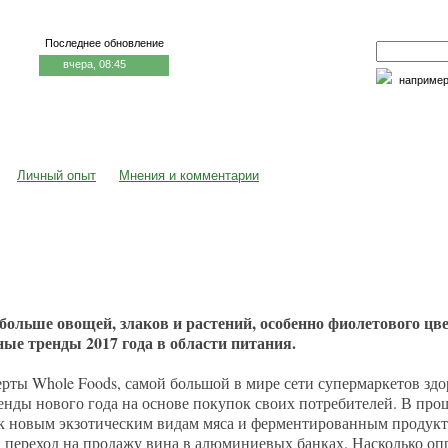
Последнее обновление
вчера, 08:45
наприме
едицина и образование
Семья и личность
Факторы риска
Личный опыт
Мнения и комментарии
больше овощей, злаков и растений, особенно фиолетового цв
ные тренды 2017 года в области питания.
рты Whole Foods, самой большой в мире сети супермаркетов зд
нды нового года на основе покупок своих потребителей. В пр
 к новым экзотическим видам мяса и ферментированным продук
 переход на продажу вина в алюминиевых банках. Насколько опр