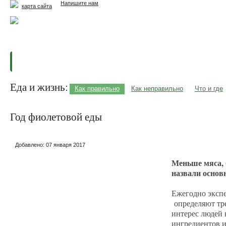
Напишите нам
карта сайта
Главная
Еда и жизнь
Здоровье и долголетие
М
Еда и жизнь:
Как правильно
Как неправильно
Что и где
Год фиолетовой еды
Добавлено:
07 января 2017
Меньше мяса, 
назвали основ
Ежегодно экспе
определяют тре
интерес людей
ингредиентов и