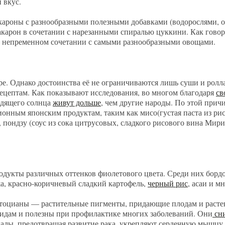
й вкус.
кароны с разнообразными полезными добавками (водорослями, ов
акарон в сочетании с нарезанными спиралью цуккини. Как говор
я в непременном сочетании с самыми разнообразными овощами.
е. Однако достоинства её не ограничиваются лишь суши и ролла
цептам. Как показывают исследования, во многом благодаря
св
одящего солнца
живут дольше
, чем другие народы. По этой прич
ционным японским продуктам, таким как мисо(густая паста из ри
 пондзу (соус из сока цитрусовых, сладкого рисового вина Мири
родукты различных оттенков фиолетового цвета. Среди них борд
жа, красно-коричневый сладкий картофель,
черный рис
, асаи и м
 антоцианы — растительные пигменты, придающие плодам и раст
оидам и полезны при профилактике многих заболеваний. Они
сн
калы, предотвращая развитие рака, укрепляют сердечную мышцу