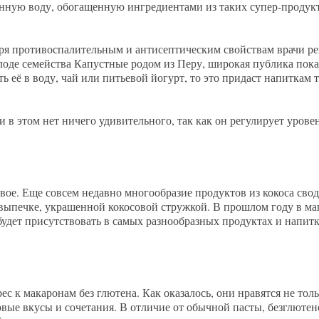
нную воду, обогащенную ингредиентами из таких супер-продукто
аря противоспалительным и антисептическим свойствам врачи ре
плоде семейства Капустные родом из Перу, широкая публика пока
ь её в воду, чай или питьевой йогурт, то это придаст напитка
 в этом нет ничего удивительного, так как он регулирует уровен
вое. Еще совсем недавно многообразие продуктов из кокоса сво
выпечке, украшенной кокосовой стружкой. В прошлом году в ма
будет присутствовать в самых разнообразных продуктах и напитк
с к макаронам без глютена. Как оказалось, они нравятся не тольк
овые вкусы и сочетания. В отличие от обычной пасты, безглюте