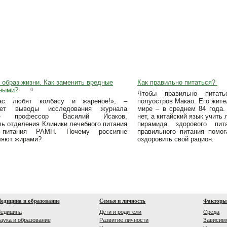
 образ жизни. Как заменить вредные
Как правильно питаться?
ными?
0
Чтобы правильно питат
ас любят колбасу и жареное!», –
полуостров Макао. Его жите
ает выводы исследования журнала
мире – в среднем 84 года.
м» профессор Василий Исаков,
нет, а китайский язык учить
ль отделения Клиники лечебного питания
пирамида здорового пит
итания РАМН. Почему россияне
правильного питания помог
ляют жирами?
оздоровить свой рацион.
едицина и образование
Семья и личность
Факторы
едицина
Дети и родители
Среда
аука и образование
Развитие личности
Зависим