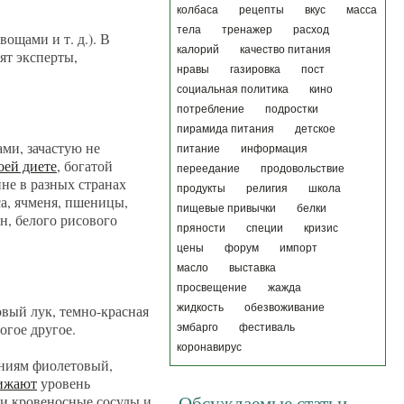
колбаса
рецепты
вкус
масса
тела
тренажер
расход
ощами и т. д.). В
калорий
качество питания
ят эксперты,
нравы
газировка
пост
социальная политика
кино
потребление
подростки
пирамида питания
детское
ми, зачастую не
питание
информация
оей диете
, богатой
переедание
продовольствие
ине в разных странах
продукты
религия
школа
са, ячменя, пшеницы,
пищевые привычки
белки
н, белого рисового
пряности
специи
кризис
цены
форум
импорт
масло
выставка
просвещение
жажда
овый лук, темно-красная
жидкость
обезвоживание
ногое другое.
эмбарго
фестиваль
коронавирус
ениям фиолетовый,
ижают
уровень
 и кровеносные сосуды и