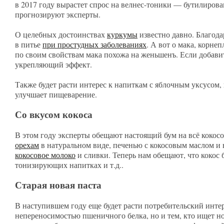
в 2017 году вырастет спрос на велнес-тоники — бутилирова
прогнозируют эксперты.
О целебных достоинствах
куркумы
известно давно. Благод
в питье
при простудных заболеваниях
. А вот о мака, корне
по своим свойствам мака похожа на женьшенъ. Если добавит
укрепляющий эффект.
Также будет расти интерес к напиткам с яблочным уксусом, и
улучшает пищеварение.
Со вкусом кокоса
В этом году эксперты обещают настоящий бум на всё кокосо
орехам
в натуральном виде, печенью с кокосовым маслом и 
кокосовое молоко
и сливки. Теперь нам обещают, что кокос 
тонизирующих напитках и т.д..
Старая новая паста
В наступившем году еще будет расти потребительский интере
непереносимостью пшеничного белка, но и тем, кто ищет н