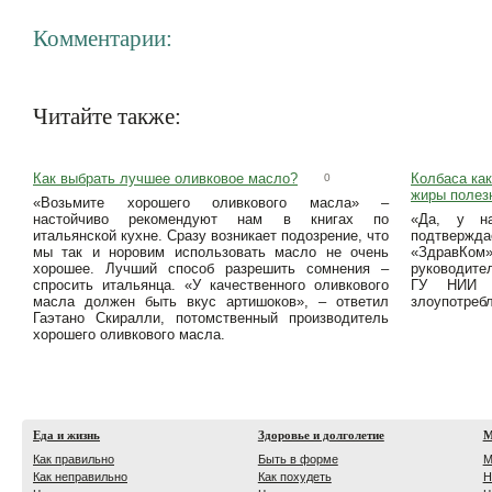
Комментарии:
Читайте также:
Как выбрать лучшее оливковое масло?
Колбаса как
0
жиры полез
«Возьмите хорошего оливкового масла» –
настойчиво рекомендуют нам в книгах по
«Да, у н
итальянской кухне. Сразу возникает подозрение, что
подтвержд
мы так и норовим использовать масло не очень
«ЗдравКо
хорошее. Лучший способ разрешить сомнения –
руководите
спросить итальянца. «У качественного оливкового
ГУ НИИ п
масла должен быть вкус артишоков», – ответил
злоупотреб
Гаэтано Скиралли, потомственный производитель
хорошего оливкового масла.
Еда и жизнь
Здоровье и долголетие
М
Как правильно
Быть в форме
М
Как неправильно
Как похудеть
Н