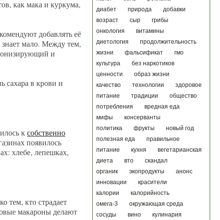
в, как мака и куркума,
диабет
природа
добавки
возраст
сыр
грибы
онкология
витамины
комендуют добавлять её
 знает мало. Между тем,
диетология
продолжительность
м тонизирующий и
жизни
фальсификат
гмо
культура
без наркотиков
ценности
образ жизни
ь сахара в крови и
качество
технологии
здоровое
питание
традиции
общество
потребления
вредная еда
мифы
консерванты
политика
фрукты
новый год
дилось к
собственно
полезная еда
правильное
газинах появилось
питание
кухня
вегетарианская
ах: хлебе, лепешках,
диета
вто
скандал
органик
экопродукты
анонс
инновации
красители
калории
калорийность
о тем, кто страдает
омега-3
окружающая среда
новые макароны делают
сосуды
вино
кулинария