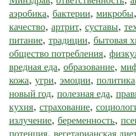
,
,
аэробика
бактерии
микробы
,
,
,
качество
артрит
суставы
те
,
,
питание
традиции
бытовая 
,
общество потребления
физку
,
,
вредная еда
образование
ми
,
,
,
кожа
угри
эмоции
политика
,
,
новый год
полезная еда
прав
,
,
кухня
страхование
социолог
,
,
излучение
беременность
псе
,
потенция
вегетарианская дие