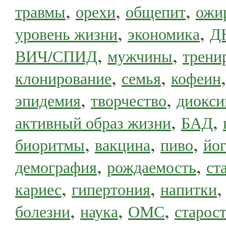
,
,
,
травмы
орехи
общепит
ожи
,
,
уровень жизни
экономика
Д
,
,
ВИЧ/СПИД
мужчины
трени
,
,
клонирование
семья
кофеин
,
,
эпидемия
творчество
диокси
,
,
активный образ жизни
БАД
,
,
,
биоритмы
вакцина
пиво
йог
,
,
демография
рождаемость
ст
,
,
кариес
гипертония
напитки
,
,
,
болезни
наука
ОМС
старос