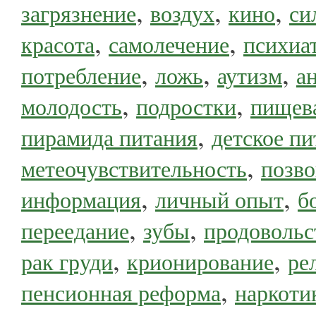
,
,
,
загрязнение
воздух
кино
си
,
,
красота
самолечение
психиа
,
,
,
потребление
ложь
аутизм
а
,
,
молодость
подростки
пищев
,
пирамида питания
детское пи
,
метеочувствительность
позв
,
,
информация
личный опыт
б
,
,
переедание
зубы
продовольс
,
,
рак груди
крионирование
ре
,
пенсионная реформа
наркоти