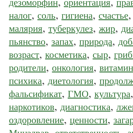
,
,
дезоморфин
ориентация
пра
,
,
,
налог
соль
гигиена
счастье
,
,
,
малярия
туберкулез
жир
ди
,
,
,
пьянство
запах
природа
доб
,
,
,
возраст
косметика
сыр
гри
,
,
родители
онкология
витами
,
,
психика
диетология
продолж
,
,
фальсификат
ГМО
культура
,
,
наркотиков
диагностика
лже
,
,
оздоровление
ценности
зага
,
,
Минздрав
ответственность
а