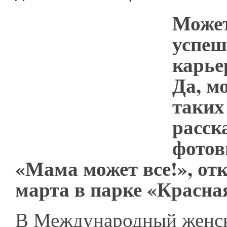
Может
успеш
карье
Да, м
таких
расск
фотов
«Мама может все!», о
марта в парке «Красна
В Международный женск