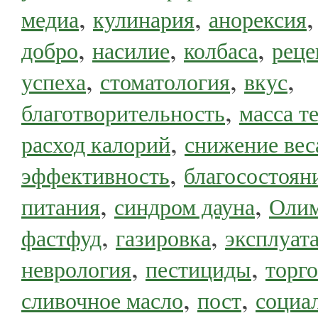
,
,
медиа
кулинария
анорексия
,
,
,
добро
насилие
колбаса
рец
,
,
,
успеха
стоматология
вкус
,
благотворительность
масса т
,
расход калорий
снижение вес
,
эффективность
благосостоян
,
,
питания
синдром дауна
Олим
,
,
фастфуд
газировка
эксплуат
,
,
неврология
пестициды
торго
,
,
сливочное масло
пост
социа