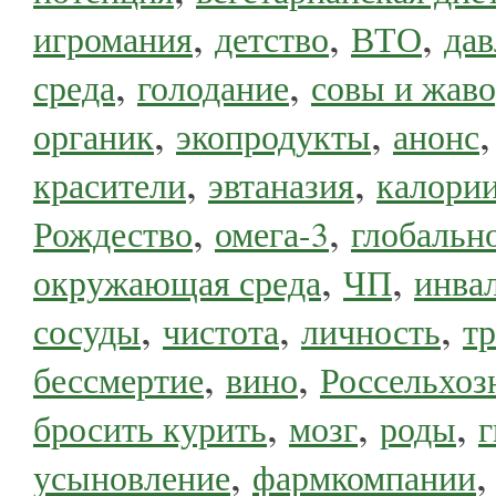
,
,
,
игромания
детство
ВТО
дав
,
,
среда
голодание
совы и жав
,
,
органик
экопродукты
анонс
,
,
красители
эвтаназия
калори
,
,
Рождество
омега-3
глобальн
,
,
окружающая среда
ЧП
инва
,
,
,
сосуды
чистота
личность
т
,
,
бессмертие
вино
Россельхоз
,
,
,
бросить курить
мозг
роды
г
,
усыновление
фармкомпании