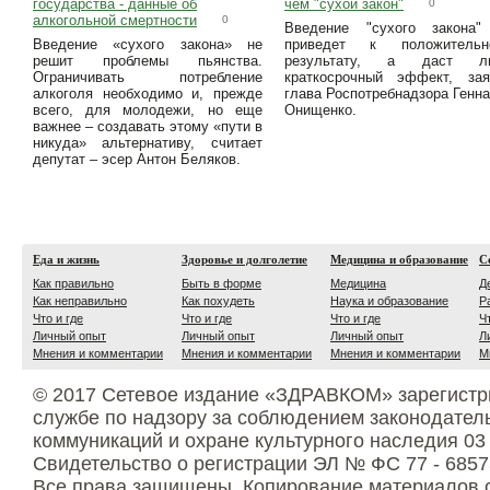
государства - данные об
чем "сухой закон"
0
алкогольной смертности
0
Введение "сухого закона"
Введение «сухого закона» не
приведет к положительн
решит проблемы пьянства.
результату, а даст л
Ограничивать потребление
краткосрочный эффект, зая
алкоголя необходимо и, прежде
глава Роспотребнадзора Генн
всего, для молодежи, но еще
Онищенко.
важнее – создавать этому «пути в
никуда» альтернативу, считает
депутат – эсер Антон Беляков.
Еда и жизнь
Здоровье и долголетие
Медицина и образование
С
Как правильно
Быть в форме
Медицина
Д
Как неправильно
Как похудеть
Наука и образование
Р
Что и где
Что и где
Что и где
Ч
Личный опыт
Личный опыт
Личный опыт
Л
Мнения и комментарии
Мнения и комментарии
Мнения и комментарии
М
© 2017 Сетевое издание «ЗДРАВКОМ» зарегистр
службе по надзору за соблюдением законодател
коммуникаций и охране культурного наследия 03
Свидетельство о регистрации ЭЛ № ФС 77 - 6857
Все права защищены. Копирование материалов с