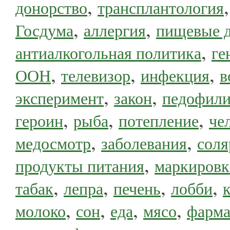
,
донорство
трансплантология
,
,
Госдума
аллергия
пищевые 
,
антиалкогольная политика
ге
,
,
,
ООН
телевизор
инфекция
в
,
,
эксперимент
закон
педофил
,
,
,
героин
рыба
потепление
че
,
,
медосмотр
заболевания
соля
,
продукты питания
маркировк
,
,
,
,
табак
лепра
печень
лобби
,
,
,
,
молоко
сон
еда
мясо
фарма