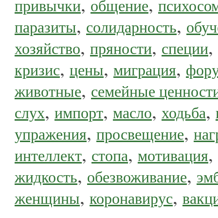
,
,
привычки
общение
психосо
,
,
паразиты
солидарность
обуч
,
,
,
хозяйство
пряности
специи
,
,
,
кризис
цены
миграция
фор
,
животные
семейные ценност
,
,
,
,
слух
импорт
масло
ходьба
,
,
упражения
просвещение
наг
,
,
,
интеллект
стопа
мотивация
,
,
жидкость
обезвоживание
эм
,
,
женщины
коронавирус
вакц