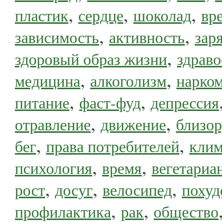
,
,
,
пластик
сердце
шоколад
вр
,
,
зависимость
активность
зар
,
здоровый образ жизни
здрав
,
,
медицина
алкоголизм
нарко
,
,
питание
фаст-фуд
депрессия
,
,
отравление
движение
близор
,
,
бег
права потребителей
клим
,
,
психология
время
вегетариа
,
,
,
рост
досуг
велосипед
похуд
,
,
профилактика
рак
общество