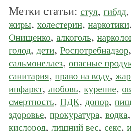
Метки статьи:
,
стул
гибдд
,
,
жиры
холестерин
наркотики
,
,
Онищенко
алкоголь
нарколо
,
,
голод
дети
Роспотребнадзор
,
сальмонеллез
опасные проду
,
,
санитария
право на воду
жар
,
,
,
инфаркт
любовь
курение
о
,
,
,
смертность
ПДК
донор
пищ
,
,
здоровье
прокуратура
водка
,
,
,
кислород
лишний вес
секс