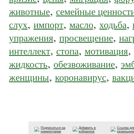
,
животные
семейные ценност
,
,
,
,
слух
импорт
масло
ходьба
,
,
упражения
просвещение
наг
,
,
,
интеллект
стопа
мотивация
,
,
жидкость
обезвоживание
эм
,
,
женщины
коронавирус
вакц
Подписаться на
Добавить в
Ссылка дл
комментарии
избранное
размещен