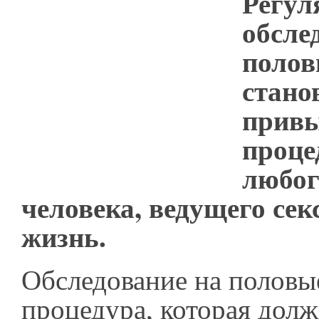
Регул
обсле
полов
стано
прив
проце
любог
человека, ведущего се
жизнь.
Обследование на половы
процедура, которая долж