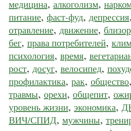
,
,
медицина
алкоголизм
нарко
,
,
питание
фаст-фуд
депрессия
,
,
отравление
движение
близор
,
,
бег
права потребителей
клим
,
,
психология
время
вегетариа
,
,
,
рост
досуг
велосипед
похуд
,
,
профилактика
рак
общество
,
,
,
травмы
орехи
общепит
ожи
,
,
уровень жизни
экономика
Д
,
,
ВИЧ/СПИД
мужчины
трени