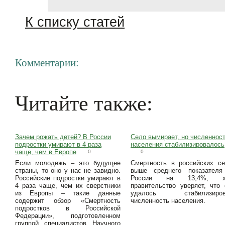
К списку статей
Комментарии:
Читайте также:
Зачем рожать детей? В России
Село вымирает, но численнос
подростки умирают в 4 раза
населения стабилизировалось
чаще, чем в Европе
0
0
Если молодежь – это будущее
Смертность в российских с
страны, то оно у нас не завидно.
выше среднего показателя
Российские подростки умирают в
России на 13,4%, х
4 раза чаще, чем их сверстники
правительство уверяет, что
из Европы – такие данные
удалось стабилизиров
содержит обзор «Смертность
численность населения.
подростков в Российской
Федерации», подготовленном
группой специалистов Научного