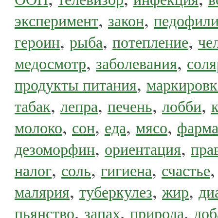
,
,
эксперимент
закон
педофил
,
,
,
героин
рыба
потепление
че
,
,
медосмотр
заболевания
соля
,
продукты питания
маркировк
,
,
,
,
табак
лепра
печень
лобби
,
,
,
,
молоко
сон
еда
мясо
фарма
,
,
дезоморфин
ориентация
пра
,
,
,
налог
соль
гигиена
счастье
,
,
,
малярия
туберкулез
жир
ди
,
,
,
пьянство
запах
природа
доб