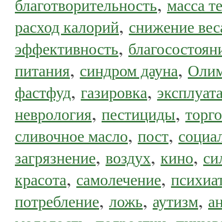
,
благотворительность
масса т
,
расход калорий
снижение вес
,
эффективность
благосостоян
,
,
питания
синдром дауна
Олим
,
,
фастфуд
газировка
эксплуат
,
,
неврология
пестициды
торго
,
,
сливочное масло
пост
социа
,
,
,
загрязнение
воздух
кино
си
,
,
красота
самолечение
психиа
,
,
,
потребление
ложь
аутизм
а
,
,