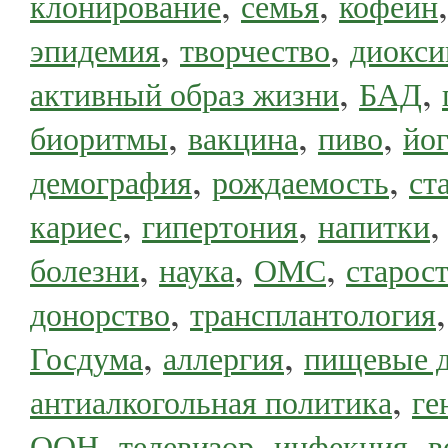
,
,
клонирование
семья
кофеин
,
,
эпидемия
творчество
диокси
,
,
активный образ жизни
БАД
,
,
,
биоритмы
вакцина
пиво
йог
,
,
демография
рождаемость
ст
,
,
кариес
гипертония
напитки
,
,
,
болезни
наука
ОМС
старос
,
донорство
трансплантология
,
,
Госдума
аллергия
пищевые 
,
антиалкогольная политика
ге
,
,
,
ООН
телевизор
инфекция
в