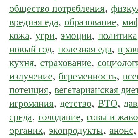
,
общество потребления
физку
,
,
вредная еда
образование
ми
,
,
,
кожа
угри
эмоции
политика
,
,
новый год
полезная еда
прав
,
,
кухня
страхование
социолог
,
,
излучение
беременность
псе
,
потенция
вегетарианская дие
,
,
,
игромания
детство
ВТО
дав
,
,
среда
голодание
совы и жав
,
,
органик
экопродукты
анонс