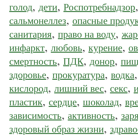
,
,
голод
дети
Роспотребнадзор
,
сальмонеллез
опасные проду
,
,
санитария
право на воду
жар
,
,
,
инфаркт
любовь
курение
о
,
,
,
смертность
ПДК
донор
пищ
,
,
здоровье
прокуратура
водка
,
,
,
кислород
лишний вес
секс
,
,
,
пластик
сердце
шоколад
вр
,
,
зависимость
активность
зар
,
здоровый образ жизни
здрав