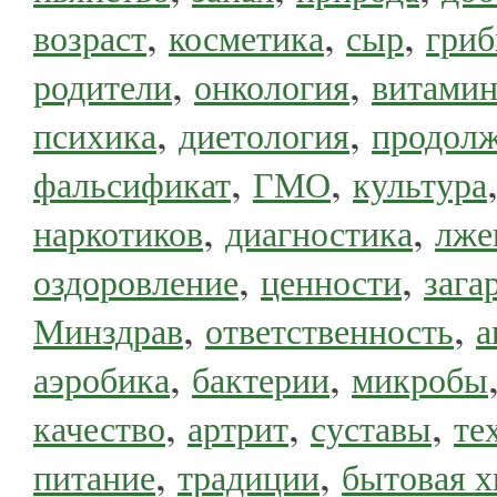
,
,
,
возраст
косметика
сыр
гри
,
,
родители
онкология
витами
,
,
психика
диетология
продолж
,
,
фальсификат
ГМО
культура
,
,
наркотиков
диагностика
лже
,
,
оздоровление
ценности
зага
,
,
Минздрав
ответственность
а
,
,
аэробика
бактерии
микробы
,
,
,
качество
артрит
суставы
те
,
,
питание
традиции
бытовая 