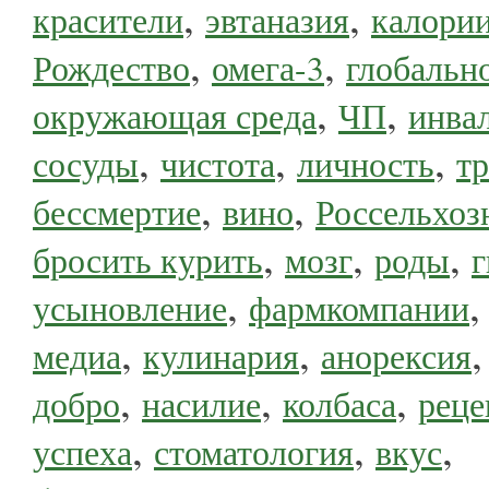
,
,
красители
эвтаназия
калори
,
,
Рождество
омега-3
глобальн
,
,
окружающая среда
ЧП
инва
,
,
,
сосуды
чистота
личность
т
,
,
бессмертие
вино
Россельхоз
,
,
,
бросить курить
мозг
роды
г
,
усыновление
фармкомпании
,
,
медиа
кулинария
анорексия
,
,
,
добро
насилие
колбаса
рец
,
,
,
успеха
стоматология
вкус