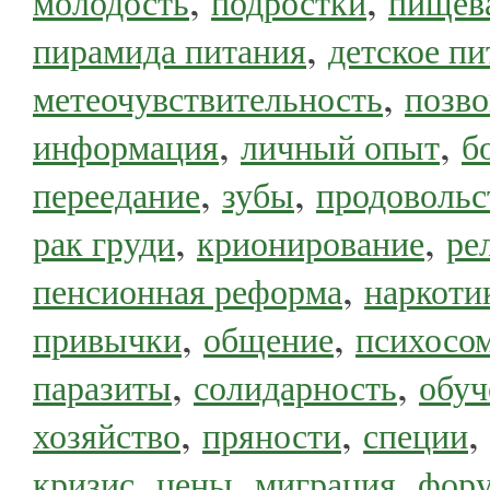
молодость
подростки
пищев
,
пирамида питания
детское пи
,
метеочувствительность
позв
,
,
информация
личный опыт
б
,
,
переедание
зубы
продовольс
,
,
рак груди
крионирование
ре
,
пенсионная реформа
наркоти
,
,
привычки
общение
психосо
,
,
паразиты
солидарность
обуч
,
,
,
хозяйство
пряности
специи
,
,
,
кризис
цены
миграция
фор