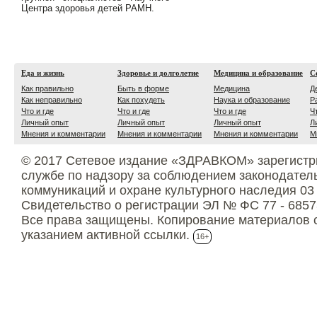
Центра здоровья детей РАМН.
Еда и жизнь
Здоровье и долголетие
Медицина и образование
С
Как правильно
Быть в форме
Медицина
Д
Как неправильно
Как похудеть
Наука и образование
Р
Что и где
Что и где
Что и где
Ч
Личный опыт
Личный опыт
Личный опыт
Л
Мнения и комментарии
Мнения и комментарии
Мнения и комментарии
М
© 2017 Сетевое издание «ЗДРАВКОМ» зарегистр
службе по надзору за соблюдением законодател
коммуникаций и охране культурного наследия 03
Свидетельство о регистрации ЭЛ № ФС 77 - 6857
Все права защищены. Копирование материалов с
указанием активной ссылки.
16+